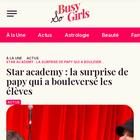
À la Une
Actus
Astrologie
Beauté
Fam
À LA UNE
ACTUS
STAR ACADEMY : LA SURPRISE DE PAPY QUI A BOULEVER...
Star academy : la surprise de
papy qui a bouleversé les
élèves
ACTUS