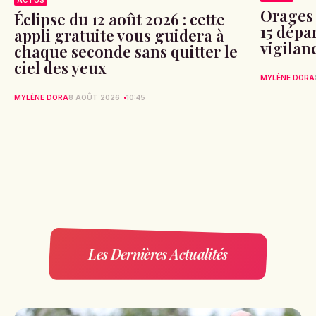
ACTUS
Orages 
Éclipse du 12 août 2026 : cette
15 dépa
appli gratuite vous guidera à
vigilan
chaque seconde sans quitter le
ciel des yeux
MYLÈNE DORA
MYLÈNE DORA
8 AOÛT 2026
10:45
Les Dernières Actualités