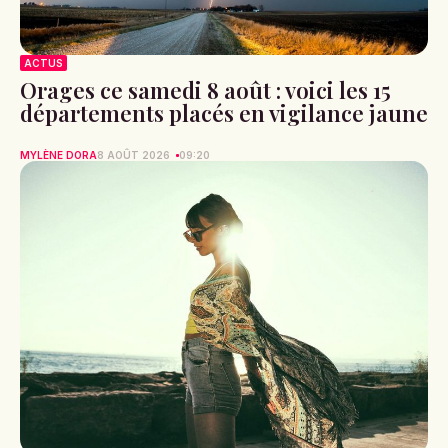
ACTUS
Orages ce samedi 8 août : voici les 15
départements placés en vigilance jaune
MYLÈNE DORA
8 AOÛT 2026
09:20