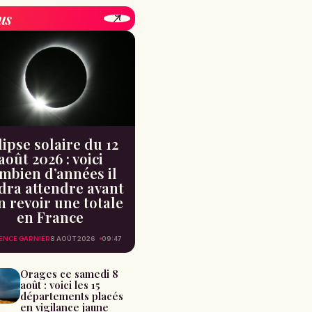
us
lipse solaire du 12
août 2026 : voici
mbien d’années il
dra attendre avant
n revoir une totale
en France
ENCE GARNIER
8 AOÛT 2026
09:47
Orages ce samedi 8
août : voici les 15
départements placés
en vigilance jaune