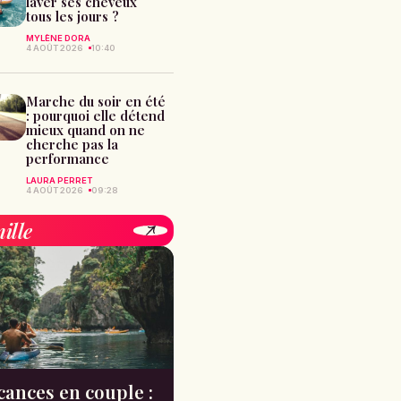
laver ses cheveux
tous les jours ?
MYLÈNE DORA
4 AOÛT 2026
10:40
Marche du soir en été
: pourquoi elle détend
mieux quand on ne
cherche pas la
performance
LAURA PERRET
4 AOÛT 2026
09:28
ille
cances en couple :