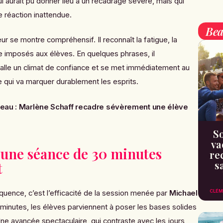
i aurait pu donner lieu à un recadrage sévère, mais qui
 réaction inattendue.
Bea
eur se montre compréhensif. Il reconnaît la fatigue, la
e imposés aux élèves. En quelques phrases, il
stalle un climat de confiance et se met immédiatement au
de qui va marquer durablement les esprits.
teau : Marlène Schaff recadre sévèrement une élève
So
va
 une séance de 30 minutes
re
s
t
CLÉM
quence, c’est l’efficacité de la session menée par
Michael
e minutes, les élèves parviennent à poser les bases solides
ne avancée spectaculaire, qui contraste avec les jours