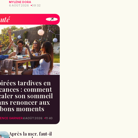
MYLÈNE DORA
6 AOÛT 2026
09:32
uté
irées tardives en
cances : comment
caler son sommeil
ans renoncer aux
bons moments
ENCE GARNIER
4 AOÛT 2026
11:40
Après la mer, faut-il