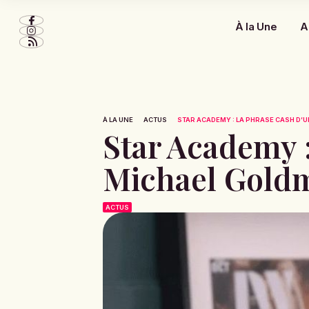
À la Une
A
À LA UNE
ACTUS
STAR ACADEMY : LA PHRASE CASH D’UN
Star Academy :
Michael Goldm
ACTUS