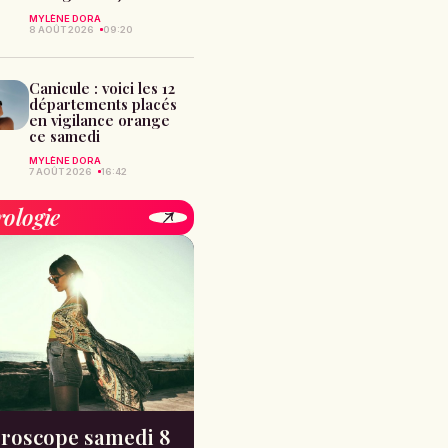
MYLÈNE DORA
8 AOÛT 2026
09:20
Canicule : voici les 12
départements placés
en vigilance orange
ce samedi
MYLÈNE DORA
7 AOÛT 2026
16:42
rologie
roscope samedi 8