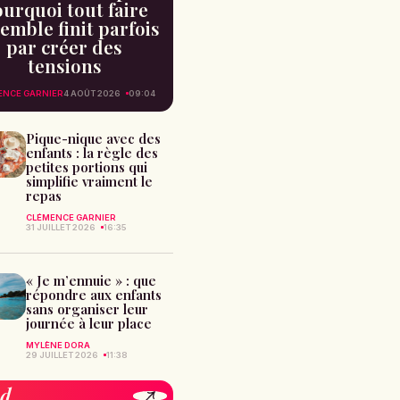
urquoi tout faire
emble finit parfois
par créer des
tensions
ENCE GARNIER
4 AOÛT 2026
09:04
Pique-nique avec des
enfants : la règle des
petites portions qui
simplifie vraiment le
repas
CLÉMENCE GARNIER
31 JUILLET 2026
16:35
« Je m’ennuie » : que
répondre aux enfants
sans organiser leur
journée à leur place
MYLÈNE DORA
29 JUILLET 2026
11:38
od