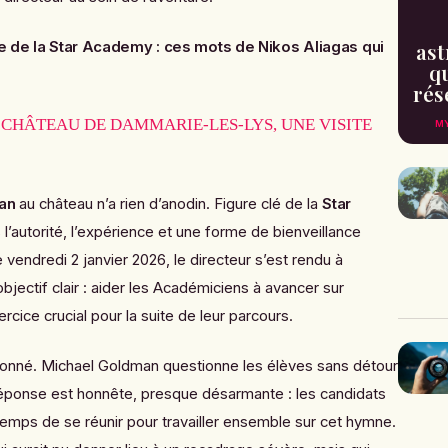
ast
e de la Star Academy : ces mots de Nikos Aliagas qui
qu
rés
CHÂTEAU DE DAMMARIE-LES-LYS, UNE VISITE
MY
an
au château n’a rien d’anodin. Figure clé de la
Star
ois l’autorité, l’expérience et une forme de bienveillance
vendredi 2 janvier 2026, le directeur s’est rendu à
ectif clair : aider les Académiciens à avancer sur
rcice crucial pour la suite de leur parcours.
 donné. Michael Goldman questionne les élèves sans détour
 réponse est honnête, presque désarmante : les candidats
 temps de se réunir pour travailler ensemble sur cet hymne.