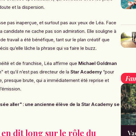
oute et la dispersion.
asse pas inaperçue, et surtout pas aux yeux de Léa. Face
la candidate ne cache pas son admiration. Elle souligne à
e travail a été bénéfique, tant sur le plan créatif que
is qu’elle lâche la phrase qui va faire le buzz.
ité et de franchise, Léa affirme que
Michael Goldman
” et qu’il n’est pas directeur de la
Star Academy
“pour
Fam
te, presque brute, qui a immédiatement été reprise et
’émission.
ssée aller" : une ancienne élève de la Star Academy se
en dit long sur le rôle du
Va