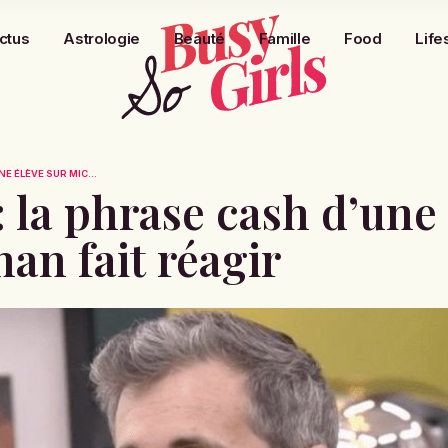
ctus
Astrologie
Beauté
Famille
Food
Life
E ÉLÈVE SUR MIC...
 la phrase cash d’une 
an fait réagir