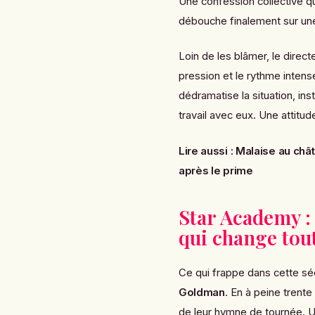
Une confession collective qu
débouche finalement sur une
Loin de les blâmer, le direct
pression et le rythme intens
dédramatise la situation, in
travail avec eux. Une attitu
Lire aussi :
Malaise au châ
après le prime
Star Academy :
qui change tou
Ce qui frappe dans cette sé
Goldman
. En à peine trent
de leur hymne de tournée. U