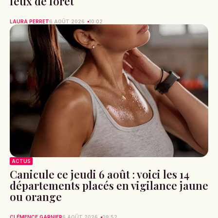
feux de forêt
LAURA PERRET
6 AOÛT 2026
10:02
ACTUS
Canicule ce jeudi 6 août : voici les 14
départements placés en vigilance jaune
ou orange
CLÉMENCE GARNIER
6 AOÛT 2026
09:52