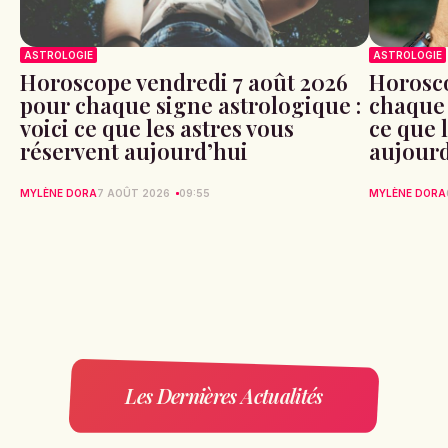
ASTROLOGIE
ASTROLOGIE
Horoscope vendredi 7 août 2026
Horosco
pour chaque signe astrologique :
chaque 
voici ce que les astres vous
ce que 
réservent aujourd’hui
aujour
MYLÈNE DORA
7 AOÛT 2026
09:55
MYLÈNE DORA
Les Dernières Actualités