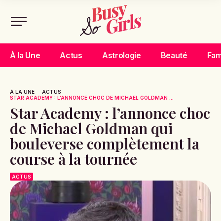
À la Une
Actus
Astrologie
Beauté
Fam
À LA UNE
ACTUS
STAR ACADEMY : L’ANNONCE CHOC DE MICHAEL GOLDMAN ...
Star Academy : l’annonce choc
de Michael Goldman qui
bouleverse complètement la
course à la tournée
ACTUS