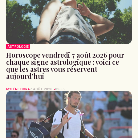
ASTROLOGIE
Horoscope vendredi 7 août 2026 pour
chaque signe astrologique : voici ce
que les astres vous réservent
aujourd’hui
MYLÈNE DORA
7 AOÛT 2026
09:55