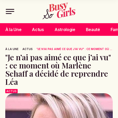
À la Une
Actus
Astrologie
Beauté
Fam
À LA UNE
ACTUS
"JE N’AI PAS AIMÉ CE QUE J’AI VU" : CE MOMENT OÙ ...
"Je n’ai pas aimé ce que j’ai vu"
: ce moment où Marlène
Schaff a décidé de reprendre
Léa
ACTUS