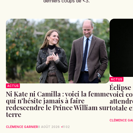
derniers coups de <3.
ACTUS
Éclipse 
ACTUS
Ni Kate ni Camilla : voici la femme
voici c
qui n’hésite jamais à faire
attendr
redescendre le Prince William sur
totale 
terre
CLÉMENCE GA
CLÉMENCE GARNIER
8 AOÛT 2026
11:02