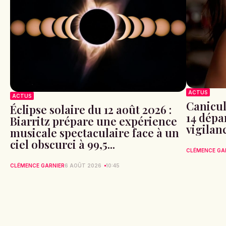
ACTUS
ACTUS
Canicule
Éclipse solaire du 12 août 2026 :
14 dépa
Biarritz prépare une expérience
vigilan
musicale spectaculaire face à un
ciel obscurci à 99,5...
CLÉMENCE GA
CLÉMENCE GARNIER
6 AOÛT 2026
10:45