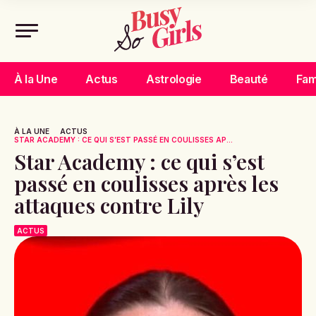
À la Une
Actus
Astrologie
Beauté
Fam
À LA UNE
ACTUS
STAR ACADEMY : CE QUI S’EST PASSÉ EN COULISSES AP...
Star Academy : ce qui s’est
passé en coulisses après les
attaques contre Lily
ACTUS