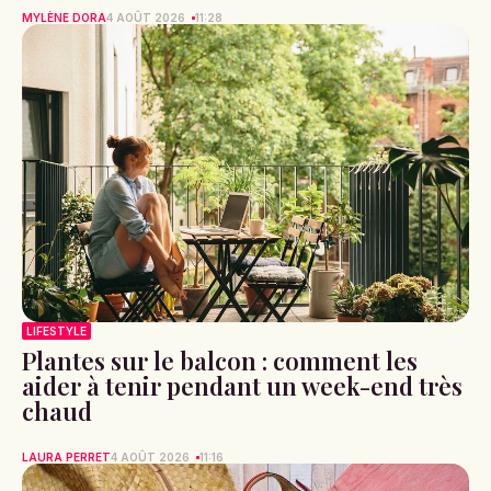
MYLÈNE DORA
4 AOÛT 2026
11:28
LIFESTYLE
Plantes sur le balcon : comment les
aider à tenir pendant un week-end très
chaud
LAURA PERRET
4 AOÛT 2026
11:16