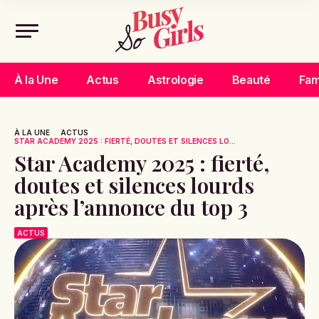
À la Une
Actus
Astrologie
Beauté
Fam
À LA UNE
ACTUS
STAR ACADEMY 2025 : FIERTÉ, DOUTES ET SILENCES LO...
Star Academy 2025 : fierté,
doutes et silences lourds
après l’annonce du top 3
ACTUS