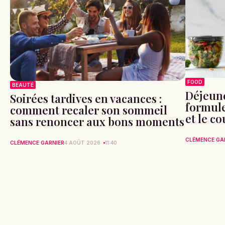
FOOD
BEAUTÉ
Déjeune
Soirées tardives en vacances :
formule 
comment recaler son sommeil
et le c
sans renoncer aux bons moments
CLÉMENCE GA
CLÉMENCE GARNIER
4 AOÛT 2026
11:40