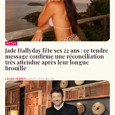
ACTUS
Jade Hallyday fête ses 22 ans : ce tendre
message confirme une réconciliation
très attendue après leur longue
brouille
LAURA PERRET
4 AOÛT 2026
10:28