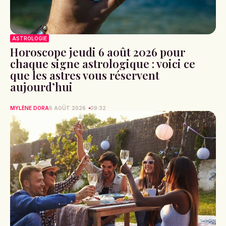
ASTROLOGIE
Horoscope jeudi 6 août 2026 pour
chaque signe astrologique : voici ce
que les astres vous réservent
aujourd’hui
MYLÈNE DORA
6 AOÛT 2026
09:32