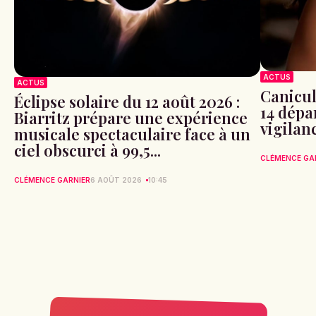
ACTUS
ACTUS
Canicule
Éclipse solaire du 12 août 2026 :
14 dépa
Biarritz prépare une expérience
vigilan
musicale spectaculaire face à un
ciel obscurci à 99,5...
CLÉMENCE GA
CLÉMENCE GARNIER
6 AOÛT 2026
10:45