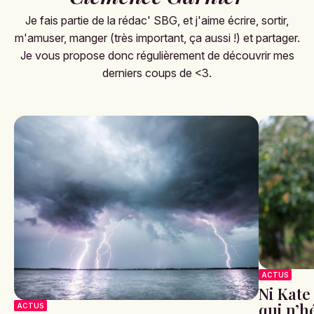
Je fais partie de la rédac' SBG, et j'aime écrire, sortir,
m'amuser, manger (très important, ça aussi !) et partager.
Je vous propose donc régulièrement de découvrir mes
derniers coups de <3.
ACTUS
Ni Kate
qui n’hé
ACTUS