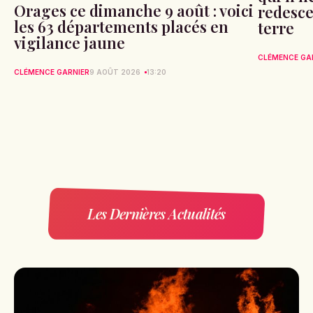
Orages ce dimanche 9 août : voici
redesce
les 63 départements placés en
terre
vigilance jaune
CLÉMENCE GA
CLÉMENCE GARNIER
9 AOÛT 2026
13:20
Les Dernières Actualités