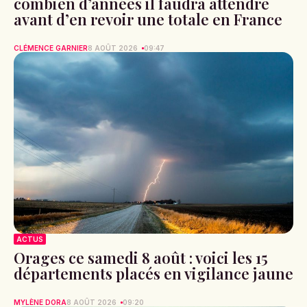
combien d’années il faudra attendre
avant d’en revoir une totale en France
CLÉMENCE GARNIER
8 AOÛT 2026
09:47
ACTUS
Orages ce samedi 8 août : voici les 15
départements placés en vigilance jaune
MYLÈNE DORA
8 AOÛT 2026
09:20