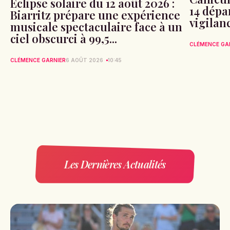
Éclipse solaire du 12 août 2026 :
14 dépa
Biarritz prépare une expérience
vigilan
musicale spectaculaire face à un
ciel obscurci à 99,5...
CLÉMENCE GA
CLÉMENCE GARNIER
6 AOÛT 2026
10:45
Les Dernières Actualités