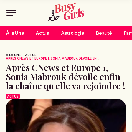
À la Une
Actus
Astrologie
Beauté
Fam
À LA UNE
ACTUS
APRÈS CNEWS ET EUROPE 1, SONIA MABROUK DÉVOILE EN...
Après CNews et Europe 1,
Sonia Mabrouk dévoile enfin
la chaîne qu'elle va rejoindre !
ACTUS