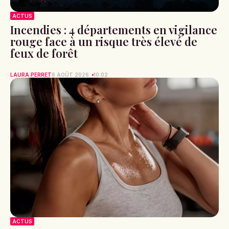
ACTUS
Incendies : 4 départements en vigilance
rouge face à un risque très élevé de
feux de forêt
LAURA PERRET
6 AOÛT 2026
10:02
ACTUS