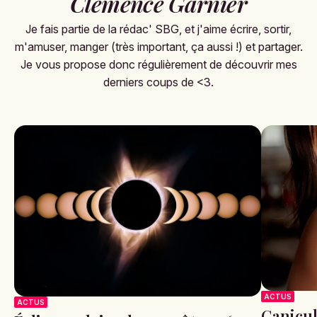
Clémence Garnier
Je fais partie de la rédac' SBG, et j'aime écrire, sortir,
m'amuser, manger (très important, ça aussi !) et partager.
Je vous propose donc régulièrement de découvrir mes
derniers coups de <3.
ACTUS
ACTUS
Canicule