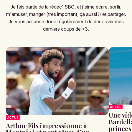
Je fais partie de la rédac' SBG, et j'aime écrire, sortir,
m'amuser, manger (très important, ça aussi !) et partager.
Je vous propose donc régulièrement de découvrir mes
derniers coups de <3.
ACTUS
Une vid
ACTUS
Bardell
Arthur Fils impressionne à
princes