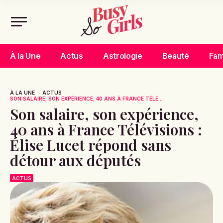
À la Une
Actus
Astrologie
Beauté
Fam
À LA UNE
ACTUS
SON SALAIRE, SON EXPÉRIENCE, 40 ANS À FRANCE TÉLÉ...
Son salaire, son expérience,
40 ans à France Télévisions :
Élise Lucet répond sans
détour aux députés
ACTUS