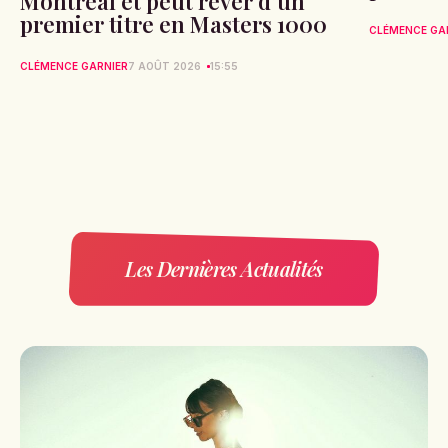
Montréal et peut rêver d’un
premier titre en Masters 1000
CLÉMENCE GA
CLÉMENCE GARNIER
7 AOÛT 2026
15:55
Les Dernières Actualités