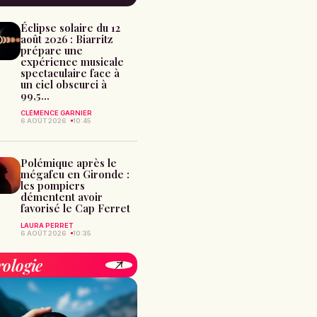
Éclipse solaire du 12
août 2026 : Biarritz
prépare une
expérience musicale
spectaculaire face à
un ciel obscurci à
99,5...
CLÉMENCE GARNIER
6 AOÛT 2026
10:45
Polémique après le
mégafeu en Gironde :
les pompiers
démentent avoir
favorisé le Cap Ferret
LAURA PERRET
6 AOÛT 2026
10:35
rologie