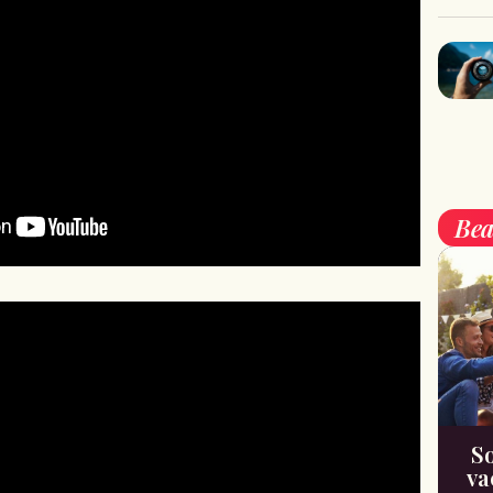
Bea
So
va