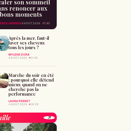
caler son sommeil
ans renoncer aux
bons moments
ENCE GARNIER
4 AOÛT 2026
11:40
Après la mer, faut-il
laver ses cheveux
tous les jours ?
MYLÈNE DORA
4 AOÛT 2026
10:40
Marche du soir en été
: pourquoi elle détend
mieux quand on ne
cherche pas la
performance
LAURA PERRET
4 AOÛT 2026
09:28
ille