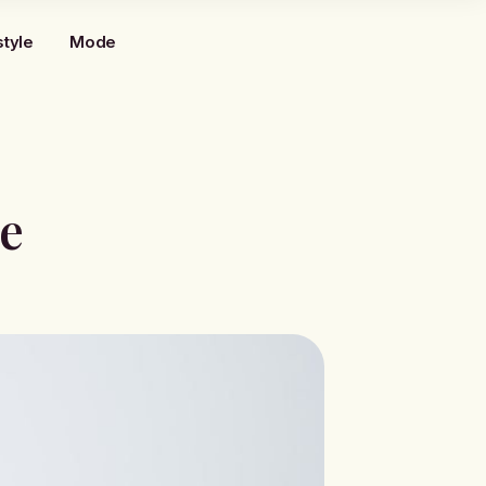
style
Mode
re