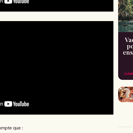
Va
po
ens
CLÉM
ompte que :