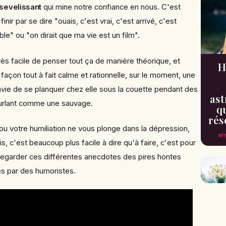
sevelissant
qui mine notre confiance en nous. C'est
nir par se dire "ouais, c'est vrai, c'est arrivé, c'est
le" ou "on dirait que ma vie est un film".
très facile de penser tout ça de manière théorique, et
H
çon tout à fait calme et rationnelle, sur le moment, une
nvie de se planquer chez elle sous la couette pendant des
ast
hurlant comme une sauvage.
qu
rés
ou votre humiliation ne vous plonge dans la dépression,
MY
is, c'est beaucoup plus facile à dire qu'à faire, c'est pour
egarder ces différentes anecdotes des pires hontes
s par des humoristes.