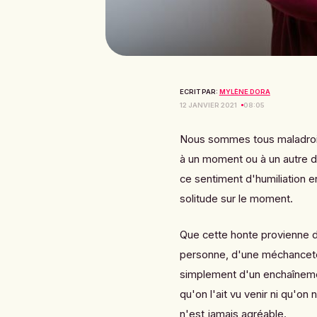
ECRIT PAR:
MYLÈNE DORA
12 JANVIER 2021
08:05
Nous sommes tous maladroi
à un moment ou à un autre d
ce sentiment d'humiliation e
solitude sur le moment.
Que cette honte provienne d
personne, d'une méchanceté 
simplement d'un enchaînemen
qu'on l'ait vu venir ni qu'on
n'est jamais agréable.