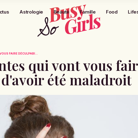
ctus
Astrologie
Beauté
Famille
Food
Life
VOUS FAIRE DÉCULPABI...
ntes qui vont vous fai
 d'avoir été maladroit