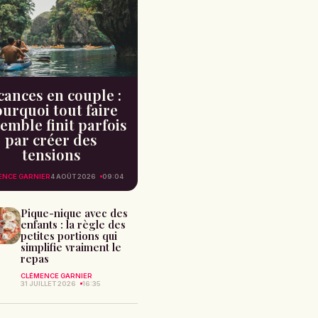
cances en couple :
urquoi tout faire
emble finit parfois
par créer des
tensions
ENCE GARNIER
4 AOÛT 2026
09:04
Pique-nique avec des
enfants : la règle des
petites portions qui
simplifie vraiment le
repas
CLÉMENCE GARNIER
31 JUILLET 2026
16:35