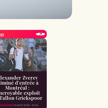
us
lexander Zverev
liminé d’entrée à
Montréal :
incroyable exploit
Tallon Griekspoor
URA PERRET
6 AOÛT 2026
10:55