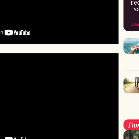
re
s
CLÉM
Fam