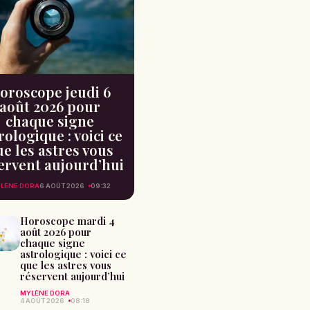
oroscope jeudi 6
août 2026 pour
chaque signe
rologique : voici ce
e les astres vous
ervent aujourd’hui
LÈNE DORA
6 AOÛT 2026
09:32
Horoscope mardi 4
août 2026 pour
chaque signe
astrologique : voici ce
que les astres vous
réservent aujourd’hui
MYLÈNE DORA
4 AOÛT 2026
08:18