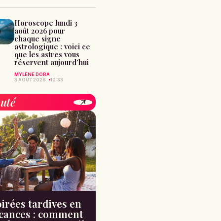
Horoscope lundi 3
août 2026 pour
chaque signe
astrologique : voici ce
que les astres vous
réservent aujourd’hui
MYLÈNE DORA
3 AOÛT 2026
10:33
uté
irées tardives en
cances : comment