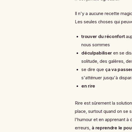
Il n'y a aucune recette mag
Les seules choses qui peuv
trouver du réconfort
aup
nous sommes
déculpabiliser
en se dis
solitude, des galères, d
se dire que
ça va passe
s'atténuer jusqu'à dispar
en rire
Rire est sûrement la solution 
place, surtout quand on se s
l'humour et en apprenant à 
erreurs,
à
reprendre le pouv