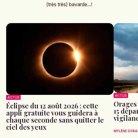
(très très) bavarde...!
ACTUS
ACTUS
Orages 
Éclipse du 12 août 2026 : cette
15 dépa
appli gratuite vous guidera à
vigilan
chaque seconde sans quitter le
ciel des yeux
MYLÈNE DORA