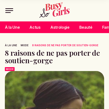
À la Une
Actus
Astrologie
Beauté
Fam
À LA UNE
MODE
8 RAISONS DE NE PAS PORTER DE SOUTIEN-GORGE
8 raisons de ne pas porter de
soutien-gorge
MODE