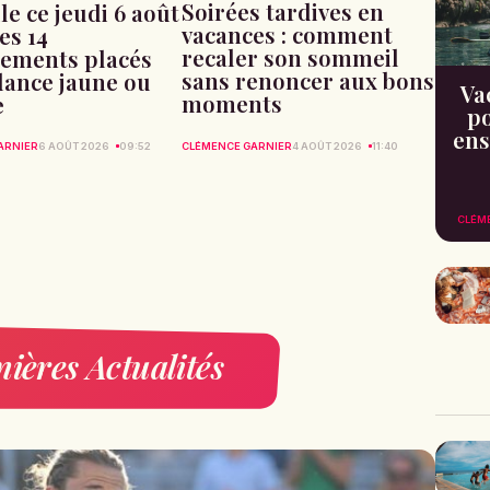
Soirées tardives en
le ce jeudi 6 août
vacances : comment
les 14
recaler son sommeil
ements placés
sans renoncer aux bons
ilance jaune ou
Va
moments
e
po
ens
CLÉMENCE GARNIER
4 AOÛT 2026
11:40
ARNIER
6 AOÛT 2026
09:52
CLÉM
ières Actualités