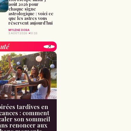
août 2026 pour
chaque signe
astrologique : voici ce
que les astres vous
réservent aujourd’hui
MYLÈNE DORA
3 AOÛT 2026
10:33
uté
irées tardives en
cances : comment
caler son sommeil
ans renoncer aux