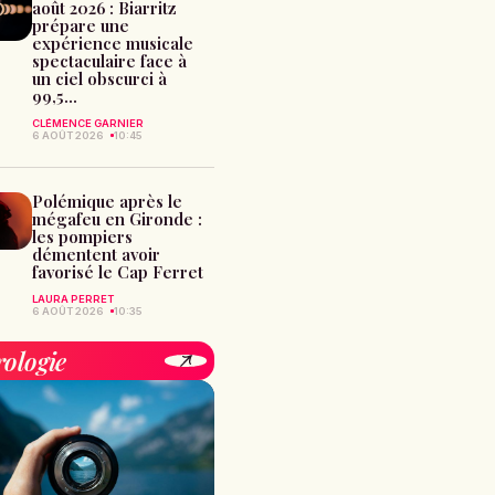
août 2026 : Biarritz
prépare une
expérience musicale
spectaculaire face à
un ciel obscurci à
99,5...
CLÉMENCE GARNIER
6 AOÛT 2026
10:45
Polémique après le
mégafeu en Gironde :
les pompiers
démentent avoir
favorisé le Cap Ferret
LAURA PERRET
6 AOÛT 2026
10:35
rologie