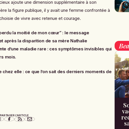
ncieux ajoute une dimension supplémentaire à son
rière la figure publique, il y avait une femme confrontée à
 a choisie de vivre avec retenue et courage.
i perdu la moitié de mon cœur” : le message
 après la disparition de sa mère Nathalie
Bea
inte d’une maladie rare : ces symptômes invisibles qui
rs mois
.
te chez elle : ce que l’on sait des derniers moments de
So
va
re
PARTAGER L'ARTICLE
s