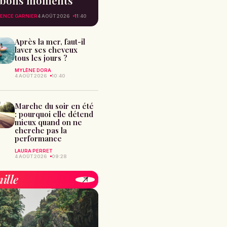
bons moments
ENCE GARNIER
4 AOÛT 2026
11:40
Après la mer, faut-il
laver ses cheveux
tous les jours ?
MYLÈNE DORA
4 AOÛT 2026
10:40
Marche du soir en été
: pourquoi elle détend
mieux quand on ne
cherche pas la
performance
LAURA PERRET
4 AOÛT 2026
09:28
ille