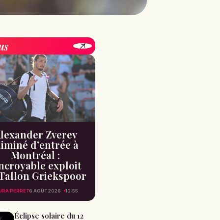
us
lexander Zverev
liminé d’entrée à
Montréal :
incroyable exploit
Tallon Griekspoor
URA PERRET
6 AOÛT 2026
10:55
Éclipse solaire du 12