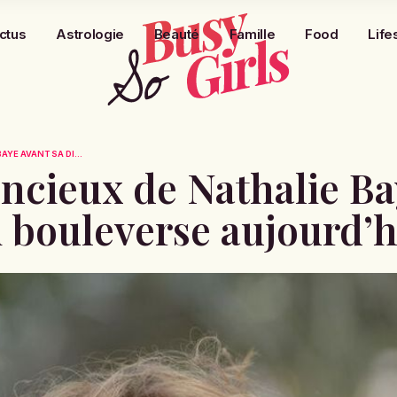
ctus
Astrologie
Beauté
Famille
Food
Life
AYE AVANT SA DI...
ncieux de Nathalie Ba
i bouleverse aujourd’h