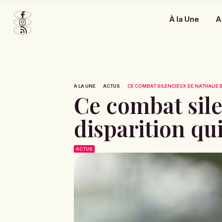
À la Une
A
À LA UNE
ACTUS
CE COMBAT SILENCIEUX DE NATHALIE B
Ce combat sile
disparition qu
ACTUS