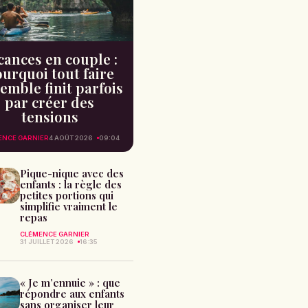
cances en couple :
urquoi tout faire
emble finit parfois
par créer des
tensions
ENCE GARNIER
4 AOÛT 2026
09:04
Pique-nique avec des
enfants : la règle des
petites portions qui
simplifie vraiment le
repas
CLÉMENCE GARNIER
31 JUILLET 2026
16:35
« Je m’ennuie » : que
répondre aux enfants
sans organiser leur