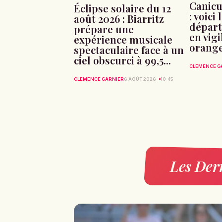
Canicu
Éclipse solaire du 12
: voici 
août 2026 : Biarritz
départ
prépare une
en vig
expérience musicale
orang
spectaculaire face à un
ciel obscurci à 99,5...
CLÉMENCE G
CLÉMENCE GARNIER
6 AOÛT 2026
10:45
Les Dern