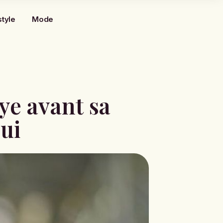
style
Mode
ye avant sa
ui