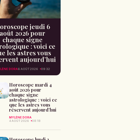
oroscope jeudi 6
août 2026 pour
chaque signe
rologique : voici ce
e les astres vous
ervent aujourd’hui
LÈNE DORA
6 AOÛT 2026
09:32
Horoscope mardi 4
août 2026 pour
chaque signe
astrologique : voici ce
que les astres vous
réservent aujourd’hui
MYLÈNE DORA
4 AOÛT 2026
08:18
Horoscope lundi 3