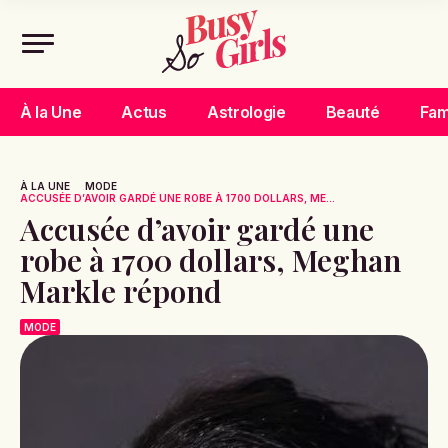
À la Une
Actus
Astrologie
Beauté
Fam
À LA UNE
MODE
ACCUSÉE D’AVOIR GARDÉ UNE ROBE À 1700 DOLLARS, ME...
Accusée d’avoir gardé une
robe à 1700 dollars, Meghan
Markle répond
MODE