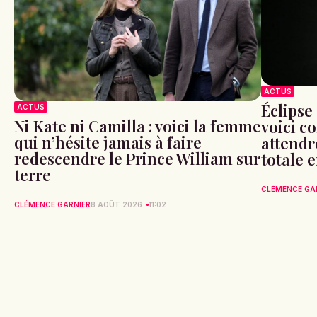
ACTUS
Éclipse 
ACTUS
Ni Kate ni Camilla : voici la femme
voici c
qui n’hésite jamais à faire
attendr
redescendre le Prince William sur
totale 
terre
CLÉMENCE GA
CLÉMENCE GARNIER
8 AOÛT 2026
11:02