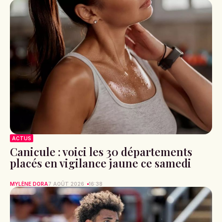
ACTUS
Canicule : voici les 30 départements
placés en vigilance jaune ce samedi
MYLÈNE DORA
7 AOÛT 2026
16:38