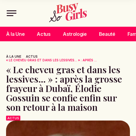
À la Une
Actus
Astrologie
Beauté
Fam
À LA UNE
ACTUS
« LE CHEVEU GRAS ET DANS LES LESSIVES… » : APRÈS ...
« Le cheveu gras et dans les
lessives… » : après la grosse
frayeur à Dubaï, Élodie
Gossuin se confie enfin sur
son retour à la maison
ACTUS