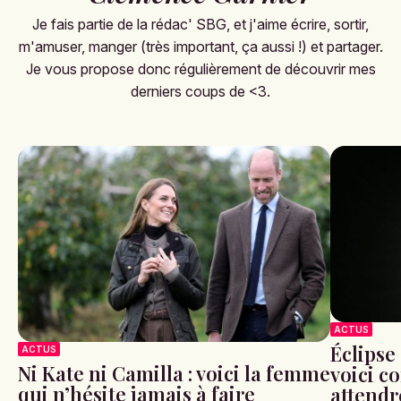
Je fais partie de la rédac' SBG, et j'aime écrire, sortir,
m'amuser, manger (très important, ça aussi !) et partager.
Je vous propose donc régulièrement de découvrir mes
derniers coups de <3.
ACTUS
Éclipse 
ACTUS
Ni Kate ni Camilla : voici la femme
voici c
qui n’hésite jamais à faire
attendr