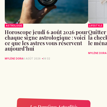
ASTROLOGIE
LIFESTYLE
Horoscope jeudi 6 août 2026 pour
Quitter
chaque signe astrologique : voici
la check
ce que les astres vous réservent
le ména
aujourd’hui
MYLÈNE DORA
MYLÈNE DORA
6 AOÛT 2026
09:32
Les Dernières Actualités