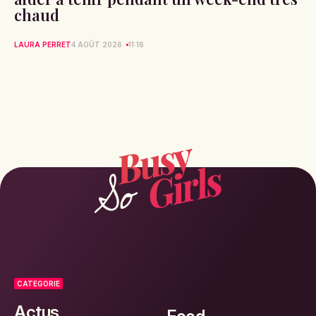
chaud
LAURA PERRET
4 AOÛT 2026
11:16
CATEGORIE
Actus