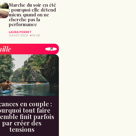
Marche du soir en été
: pourquoi elle détend
mieux quand on ne
cherche pas la
performance
LAURA PERRET
4 AOÛT 2026
09:28
ille
cances en couple :
urquoi tout faire
emble finit parfois
par créer des
tensions