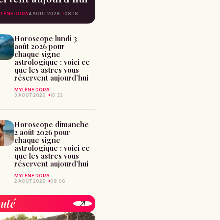
LÈNE DORA
4 AOÛT 2026
08:18
Horoscope lundi 3
août 2026 pour
chaque signe
astrologique : voici ce
que les astres vous
réservent aujourd’hui
MYLÈNE DORA
3 AOÛT 2026
10:33
Horoscope dimanche
2 août 2026 pour
chaque signe
astrologique : voici ce
que les astres vous
réservent aujourd’hui
MYLÈNE DORA
2 AOÛT 2026
09:06
uté