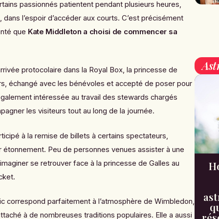
Certains passionnés patientent pendant plusieurs heures,
lle, dans l’espoir d’accéder aux courts. C’est précisément
enté que
Kate Middleton a choisi de commencer sa
Ast
rrivée protocolaire dans la Royal Box, la princesse de
urs, échangé avec les bénévoles et accepté de poser pour
 également intéressée au travail des stewards chargés
mpagner les visiteurs tout au long de la journée.
icipé à la remise de billets à certains spectateurs,
 étonnement. Peu de personnes venues assister à une
imaginer se retrouver face à la princesse de Galles au
H
cket.
ast
lic correspond parfaitement à l’atmosphère de Wimbledon,
qu
attaché à de nombreuses traditions populaires. Elle a aussi
rés