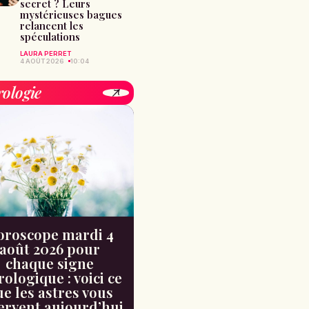
secret ? Leurs
mystérieuses bagues
relancent les
spéculations
LAURA PERRET
4 AOÛT 2026
10:04
rologie
oroscope mardi 4
août 2026 pour
chaque signe
rologique : voici ce
e les astres vous
ervent aujourd’hui