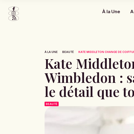
À la Une
A
À LA UNE
BEAUTÉ
KATE MIDDLETON CHANGE DE COIFFUR
Kate Middleton
Wimbledon : s
le détail que 
BEAUTÉ