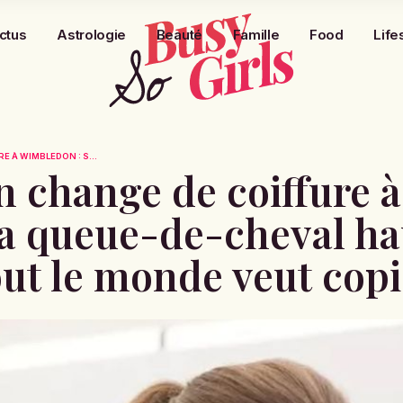
ctus
Astrologie
Beauté
Famille
Food
Life
E À WIMBLEDON : S...
 change de coiffure à
a queue-de-cheval ha
tout le monde veut cop