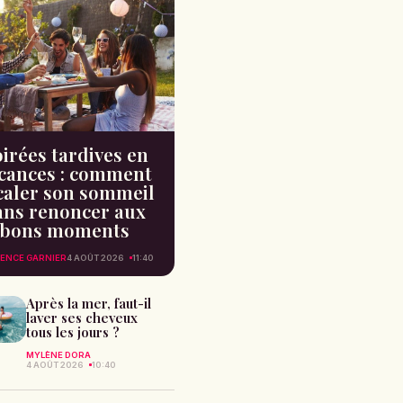
irées tardives en
cances : comment
caler son sommeil
ans renoncer aux
bons moments
ENCE GARNIER
4 AOÛT 2026
11:40
Après la mer, faut-il
laver ses cheveux
tous les jours ?
MYLÈNE DORA
4 AOÛT 2026
10:40