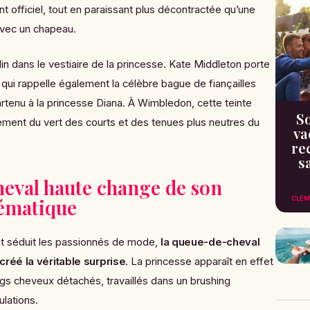
 officiel, tout en paraissant plus décontractée qu’une
vec un chapeau.
din dans le vestiaire de la princesse. Kate Middleton porte
 qui rappelle également la célèbre bague de fiançailles
rtenu à la princesse Diana. À Wimbledon, cette teinte
So
tement du vert des courts et des tenues plus neutres du
va
re
s
eval haute change de son
ématique
CLÉM
ent séduit les passionnés de mode,
la queue-de-cheval
créé la véritable surprise
. La princesse apparaît en effet
ngs cheveux détachés, travaillés dans un brushing
lations.