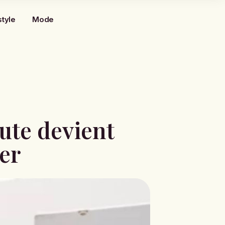
style
Mode
ute devient
ier