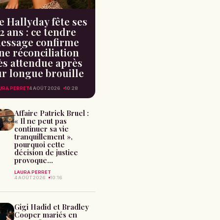
e Hallyday fête ses
2 ans : ce tendre
essage confirme
ne réconciliation
ès attendue après
ur longue brouille
URA PERRET
4 AOÛT 2026
10:28
Affaire Patrick Bruel :
« Il ne peut pas
continuer sa vie
tranquillement »,
pourquoi cette
décision de justice
provoque...
LAURA PERRET
4 AOÛT 2026
10:16
Gigi Hadid et Bradley
Cooper mariés en