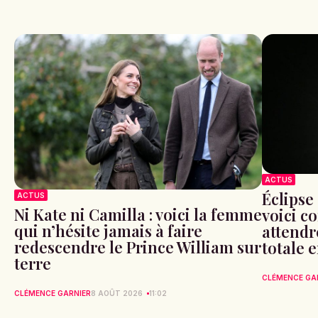
ACTUS
Éclipse 
ACTUS
Ni Kate ni Camilla : voici la femme
voici c
qui n’hésite jamais à faire
attendr
redescendre le Prince William sur
totale 
terre
CLÉMENCE GA
CLÉMENCE GARNIER
8 AOÛT 2026
11:02