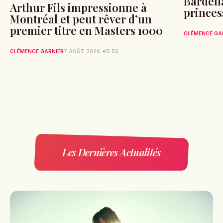
Bardell
Arthur Fils impressionne à
princes
Montréal et peut rêver d’un
premier titre en Masters 1000
CLÉMENCE GA
CLÉMENCE GARNIER
7 AOÛT 2026
15:55
Les Dernières Actualités