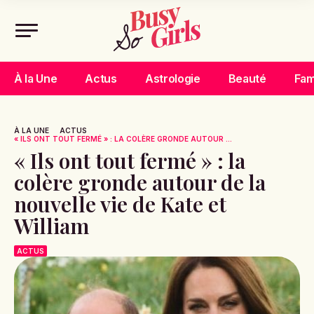
À la Une
Actus
Astrologie
Beauté
Fam
À LA UNE
ACTUS
« ILS ONT TOUT FERMÉ » : LA COLÈRE GRONDE AUTOUR ...
« Ils ont tout fermé » : la
colère gronde autour de la
nouvelle vie de Kate et
William
ACTUS