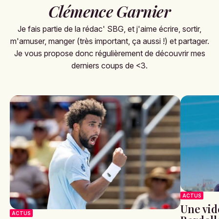
Clémence Garnier
Je fais partie de la rédac' SBG, et j'aime écrire, sortir,
m'amuser, manger (très important, ça aussi !) et partager.
Je vous propose donc régulièrement de découvrir mes
derniers coups de <3.
ACTUS
Une vid
ACTUS