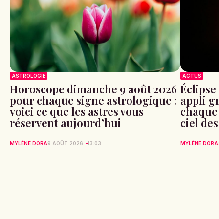
ASTROLOGIE
ACTUS
Horoscope dimanche 9 août 2026
Éclipse 
pour chaque signe astrologique :
appli g
voici ce que les astres vous
chaque 
réservent aujourd’hui
ciel de
MYLÈNE DORA
9 AOÛT 2026
13:03
MYLÈNE DORA