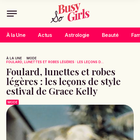
À la Une
Actus
Astrologie
Beauté
Fam
À LA UNE
MODE
FOULARD, LUNETTES ET ROBES LÉGÈRES : LES LEÇONS D...
Foulard, lunettes et robes
légères : les leçons de style
estival de Grace Kelly
MODE