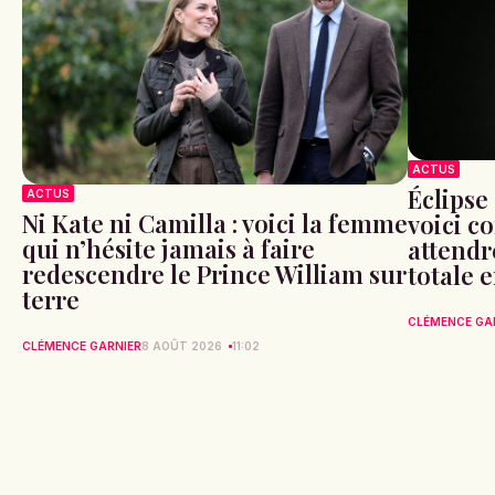
ACTUS
Éclipse 
ACTUS
Ni Kate ni Camilla : voici la femme
voici c
qui n’hésite jamais à faire
attendr
redescendre le Prince William sur
totale 
terre
CLÉMENCE GA
CLÉMENCE GARNIER
8 AOÛT 2026
11:02