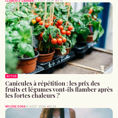
CLÉMENCE GARNIER
10 AOÛT 2026
10:10
ACTUS
Canicules à répétition : les prix des
fruits et légumes vont-ils flamber après
les fortes chaleurs ?
MYLÈNE DORA
10 AOÛT 2026
09:54