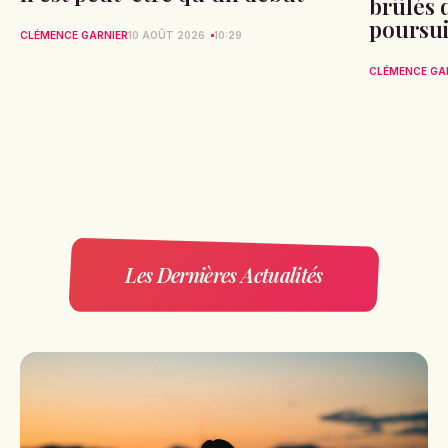
brûlés 
poursui
CLÉMENCE GARNIER
10 AOÛT 2026
10:29
CLÉMENCE GA
Les Dernières Actualités