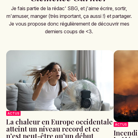
Je fais partie de la rédac' SBG, et j'aime écrire, sortir,
m'amuser, manger (très important, ça aussi !) et partager.
Je vous propose donc régulièrement de découvrir mes
derniers coups de <3.
ACTUS
La chaleur en Europe occidentale
ACTUS
atteint un niveau record et ce
Incendi
n’est peut-être qu’un début