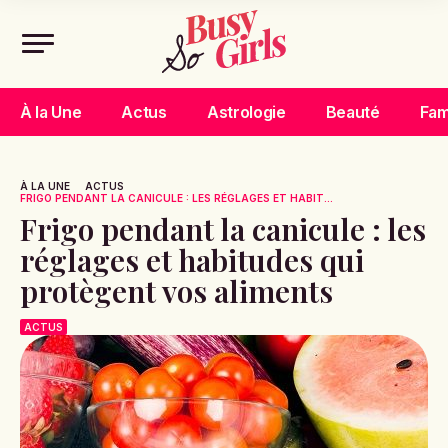
À la Une
Actus
Astrologie
Beauté
Fam
À LA UNE
ACTUS
FRIGO PENDANT LA CANICULE : LES RÉGLAGES ET HABIT...
Frigo pendant la canicule : les
réglages et habitudes qui
protègent vos aliments
ACTUS