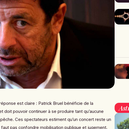
 réponse est claire : Patrick Bruel bénéficie de la
Ast
t doit pouvoir continuer à se produire tant qu’aucune
empêche. Ces spectateurs estiment qu’un concert reste un
e faut pas confondre mobilisation publique et jugement.