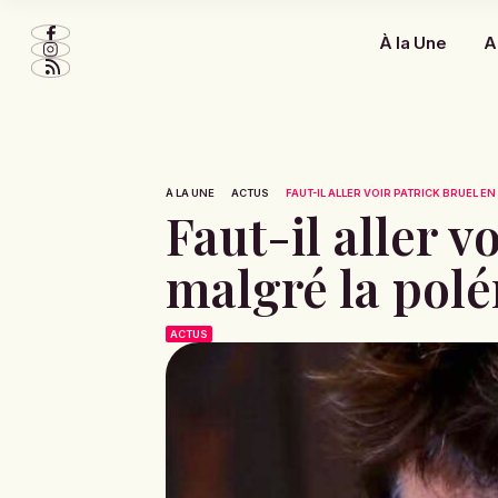
À la Une
A
À LA UNE
ACTUS
FAUT-IL ALLER VOIR PATRICK BRUEL E
Faut-il aller v
malgré la polé
ACTUS