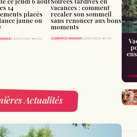
Soirées tardives en
le ce jeudi 6 août
vacances : comment
les 14
recaler son sommeil
ements placés
sans renoncer aux bons
ilance jaune ou
moments
e
CLÉMENCE GARNIER
4 AOÛT 2026
11:40
Va
ARNIER
6 AOÛT 2026
09:52
po
ens
CLÉM
ières Actualités