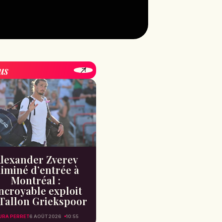
us
lexander Zverev
liminé d’entrée à
Montréal :
incroyable exploit
Tallon Griekspoor
URA PERRET
6 AOÛT 2026
10:55