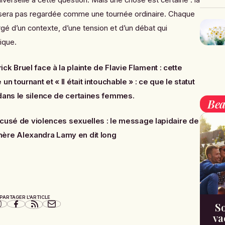
iverselle à cette question. Mais une chose est certaine : la
 sera pas regardée comme une tournée ordinaire. Chaque
gé d’un contexte, d’une tension et d’un débat qui
ique.
rick Bruel face à la plainte de Flavie Flament : cette
 un tournant
et
« Il était intouchable » : ce que le statut
 dans le silence de certaines femmes
.
Bea
ccusé de violences sexuelles : le message lapidaire de
ère Alexandra Lamy en dit long
PARTAGER L'ARTICLE
So
va