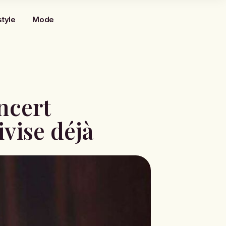
style
Mode
oncert
vise déjà