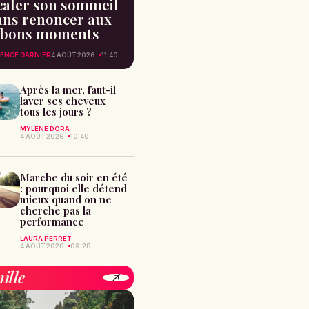
caler son sommeil
ans renoncer aux
bons moments
ENCE GARNIER
4 AOÛT 2026
11:40
Après la mer, faut-il
laver ses cheveux
tous les jours ?
MYLÈNE DORA
4 AOÛT 2026
10:40
Marche du soir en été
: pourquoi elle détend
mieux quand on ne
cherche pas la
performance
LAURA PERRET
4 AOÛT 2026
09:28
ille