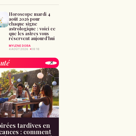
Horoscope mardi 4
août 2026 pour
chaque signe
astrologique : voici ce
que les astres vous
réservent aujourd’hui
MYLÈNE DORA
4 AOÛT 2026
08:18
uté
irées tardives en
cances : comment