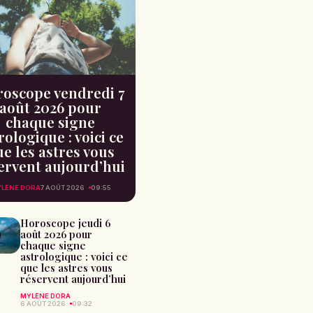
oscope vendredi 7
août 2026 pour
chaque signe
rologique : voici ce
e les astres vous
ervent aujourd’hui
LÈNE DORA
7 AOÛT 2026
09:55
Horoscope jeudi 6
août 2026 pour
chaque signe
astrologique : voici ce
que les astres vous
réservent aujourd’hui
MYLÈNE DORA
6 AOÛT 2026
09:32