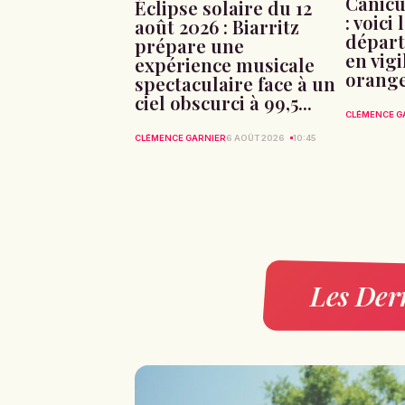
Canicu
Éclipse solaire du 12
: voici 
août 2026 : Biarritz
départ
prépare une
en vig
expérience musicale
orang
spectaculaire face à un
ciel obscurci à 99,5...
CLÉMENCE G
CLÉMENCE GARNIER
6 AOÛT 2026
10:45
Les Dern