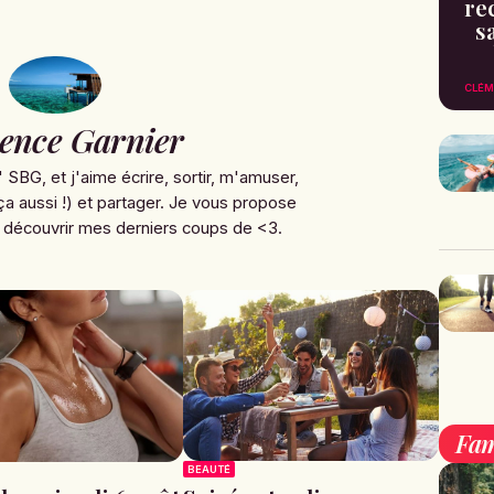
re
s
CLÉM
ence Garnier
' SBG, et j'aime écrire, sortir, m'amuser,
ça aussi !) et partager. Je vous propose
 découvrir mes derniers coups de <3.
Fam
BEAUTÉ