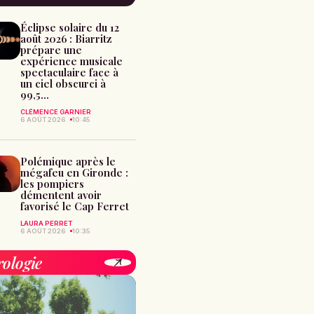
Éclipse solaire du 12
août 2026 : Biarritz
prépare une
expérience musicale
spectaculaire face à
un ciel obscurci à
99,5...
CLÉMENCE GARNIER
6 AOÛT 2026
10:45
Polémique après le
mégafeu en Gironde :
les pompiers
démentent avoir
favorisé le Cap Ferret
LAURA PERRET
6 AOÛT 2026
10:35
rologie