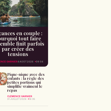
cances en couple :
urquoi tout faire
emble finit parfois
par créer des
tensions
ENCE GARNIER
4 AOÛT 2026
09:04
Pique-nique avec des
enfants : la règle des
petites portions qui
simplifie vraiment le
repas
CLÉMENCE GARNIER
31 JUILLET 2026
16:35