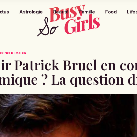
ctus
Astrologie
Beauté
Famille
Food
Life
N CONCERT MALGR...
oir Patrick Bruel en c
mique ? La question di