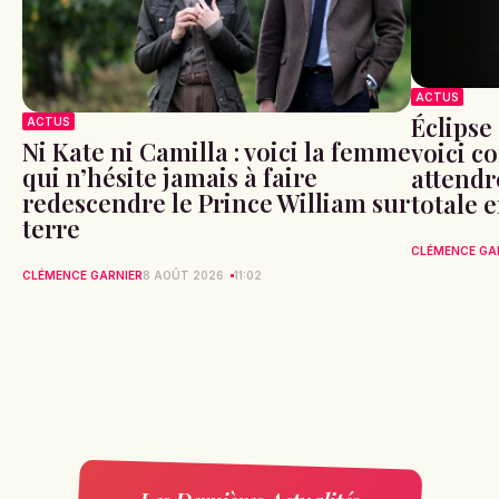
ACTUS
Éclipse 
ACTUS
Ni Kate ni Camilla : voici la femme
voici c
qui n’hésite jamais à faire
attendr
redescendre le Prince William sur
totale 
terre
CLÉMENCE GA
CLÉMENCE GARNIER
8 AOÛT 2026
11:02