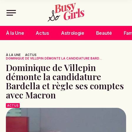
À la Une
Actus
Astrologie
Beauté
Fam
À LA UNE
ACTUS
DOMINIQUE DE VILLEPIN DÉMONTE LA CANDIDATURE BARD...
Dominique de Villepin
démonte la candidature
Bardella et règle ses comptes
avec Macron
ACTUS