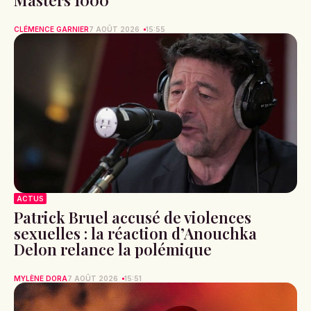
Masters 1000
CLÉMENCE GARNIER
7 AOÛT 2026
15:55
ACTUS
Patrick Bruel accusé de violences
sexuelles : la réaction d’Anouchka
Delon relance la polémique
MYLÈNE DORA
7 AOÛT 2026
15:51