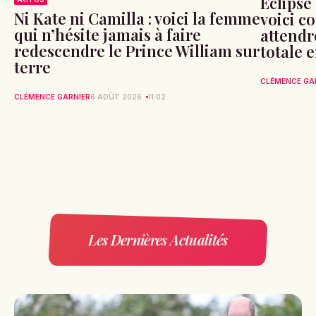
Éclipse 
Ni Kate ni Camilla : voici la femme
voici c
qui n’hésite jamais à faire
attendr
redescendre le Prince William sur
totale 
terre
CLÉMENCE GA
CLÉMENCE GARNIER
8 AOÛT 2026
11:02
Les Dernières Actualités