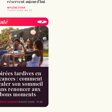
réservent aujourd’hui
MYLÈNE DORA
3 AOÛT 2026
10:33
uté
irées tardives en
cances : comment
caler son sommeil
ans renoncer aux
bons moments
ENCE GARNIER
4 AOÛT 2026
11:40