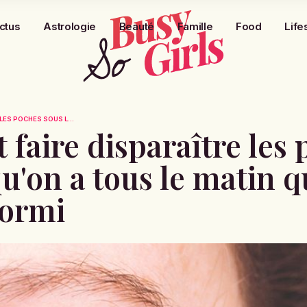
ctus
Astrologie
Beauté
Famille
Food
Life
LES POCHES SOUS L...
faire disparaître les
qu'on a tous le matin 
dormi