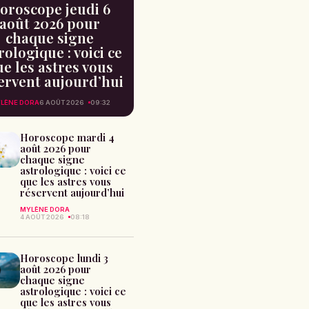
oroscope jeudi 6
août 2026 pour
chaque signe
rologique : voici ce
e les astres vous
ervent aujourd’hui
LÈNE DORA
6 AOÛT 2026
09:32
Horoscope mardi 4
août 2026 pour
chaque signe
astrologique : voici ce
que les astres vous
réservent aujourd’hui
MYLÈNE DORA
4 AOÛT 2026
08:18
Horoscope lundi 3
août 2026 pour
chaque signe
astrologique : voici ce
que les astres vous