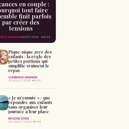
cances en couple :
urquoi tout faire
emble finit parfois
par créer des
tensions
ENCE GARNIER
4 AOÛT 2026
09:04
Pique-nique avec des
enfants : la règle des
petites portions qui
simplifie vraiment le
repas
CLÉMENCE GARNIER
31 JUILLET 2026
16:35
« Je m’ennuie » : que
répondre aux enfants
sans organiser leur
journée à leur place
MYLÈNE DORA
29 JUILLET 2026
11:38