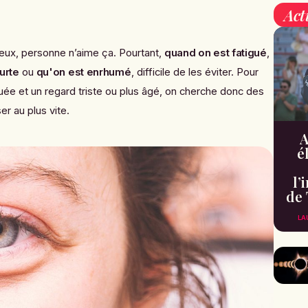
Act
eux, personne n’aime ça. Pourtant,
quand on est fatigué
,
urte
ou
qu'on est enrhumé
, difficile de les éviter. Pour
guée et un regard triste ou plus âgé, on cherche donc des
r au plus vite.
A
é
l’
de 
LA