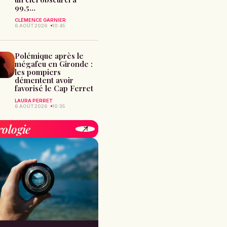
99,5...
CLÉMENCE GARNIER
6 AOÛT 2026
10:45
Polémique après le
mégafeu en Gironde :
les pompiers
démentent avoir
favorisé le Cap Ferret
LAURA PERRET
6 AOÛT 2026
10:35
rologie