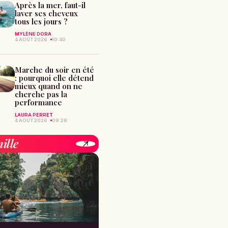
Après la mer, faut-il
laver ses cheveux
tous les jours ?
MYLÈNE DORA
4 AOÛT 2026
10:40
Marche du soir en été
: pourquoi elle détend
mieux quand on ne
cherche pas la
performance
LAURA PERRET
4 AOÛT 2026
09:28
ille