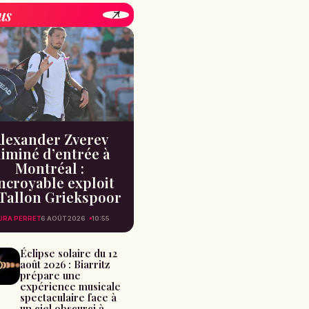
us
lexander Zverev
liminé d’entrée à
Montréal :
incroyable exploit
Tallon Griekspoor
URA PERRET
6 AOÛT 2026
10:55
Éclipse solaire du 12
août 2026 : Biarritz
prépare une
expérience musicale
spectaculaire face à
un ciel obscurci à