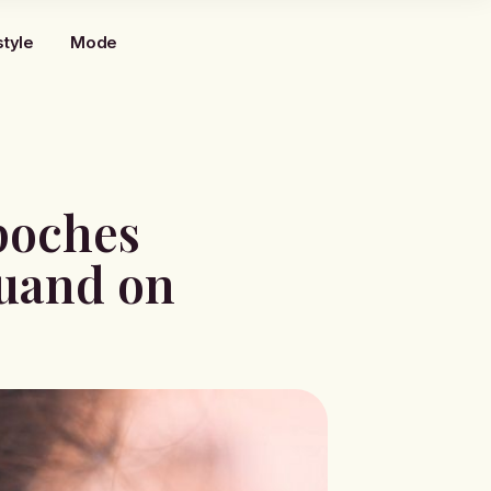
style
Mode
 poches
quand on