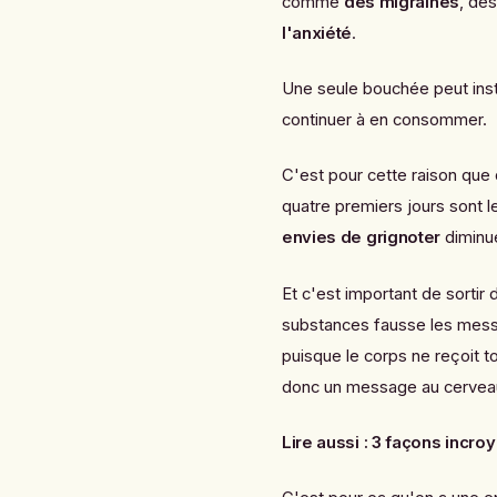
comme
des migraines
, des
l'anxiété
.
Une seule bouchée peut ins
continuer à en consommer.
C'est pour cette raison qu
quatre premiers jours sont l
envies de grignoter
diminue
Et c'est important de sortir
substances fausse les mess
puisque le corps ne reçoit to
donc un message au cerveau 
Lire aussi :
3 façons incro