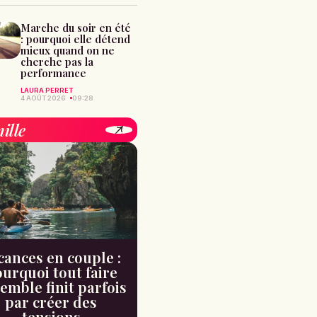
Marche du soir en été
: pourquoi elle détend
mieux quand on ne
cherche pas la
performance
LAURA PERRET
4 AOÛT 2026
09:28
ille
cances en couple :
urquoi tout faire
emble finit parfois
par créer des
tensions