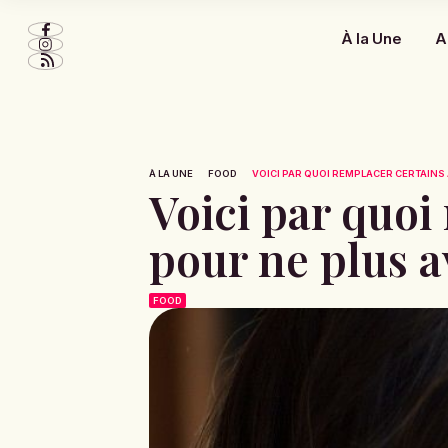
À la Une
A
À LA UNE
FOOD
VOICI PAR QUOI REMPLACER CERTAINS 
Voici par quoi
pour ne plus a
FOOD