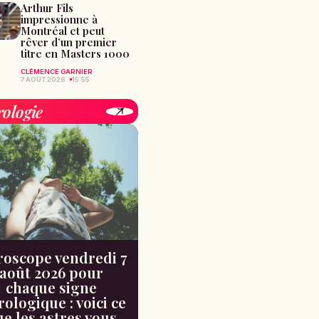
Arthur Fils
impressionne à
Montréal et peut
rêver d’un premier
titre en Masters 1000
CLÉMENCE GARNIER
7 AOÛT 2026
15:55
rologie
oscope vendredi 7
août 2026 pour
chaque signe
rologique : voici ce
e les astres vous