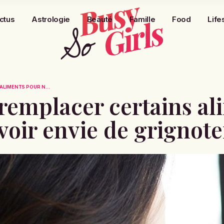
ctus
Astrologie
Beauté
Famille
Food
Life
ALIMENTS POUR N...
 remplacer certains a
voir envie de grignote