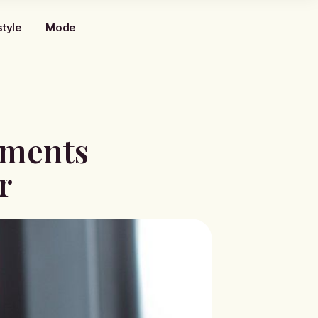
style
Mode
liments
r