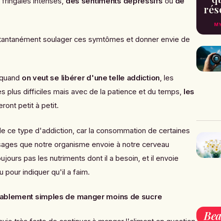
 fringales intenses,
des sentiments dépressifs
ou
de
rés
MY
tantanément soulager ces symtômes et donner envie de
e quand
on veut se libérer d'une telle addiction
, les
es plus difficiles mais avec de la patience et du temps,
les
ront petit à petit.
 de ce type d'addiction, car la consommation de certaines
ages que notre organisme envoie à notre cerveau
ujours pas les nutriments dont il a besoin, et il envoie
pour indiquer qu'il a faim.
yablement simples de manger moins de sucre
Bea