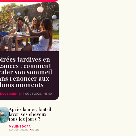
irées tardives en
cances : comment
caler son sommeil
ans renoncer aux
bons moments
ENCE GARNIER
4 AOÛT 2026
11:40
Après la mer, faut-il
laver ses cheveux
tous les jours ?
MYLÈNE DORA
4 AOÛT 2026
10:40