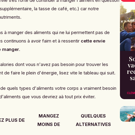
vie très forte de continuer à manger l'aliment en question
 supplémentaire, la tasse de café, etc.) car notre
utriments.
 à manger des aliments qui ne lui permettent pas de
 continuons à avoir faim et à ressentir
cette envie
de manger
.
So
va
alories dont vous n'avez pas besoin pour trouver les
re
de faire le plein d'énergie, lisez vite le tableau qui suit.
s
 de quels types d'aliments votre corps a vraiment besoin
CLÉM
'aliments que vous devriez aà tout prix éviter.
MANGEZ
QUELQUES
Z PLUS DE
MOINS DE
ALTERNATIVES