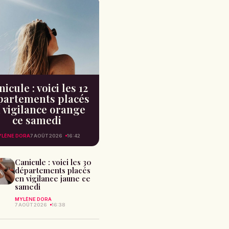
icule : voici les 12
partements placés
 vigilance orange
ce samedi
YLÈNE DORA
7 AOÛT 2026
16:42
Canicule : voici les 30
départements placés
en vigilance jaune ce
samedi
MYLÈNE DORA
7 AOÛT 2026
16:38