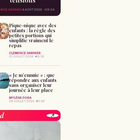
ENCE GARNIER
4 AOÛT 2026
09:04
Pique-nique avec des
enfants : la règle des
petites portions qui
simplifie vraiment le
repas
CLÉMENCE GARNIER
31 JUILLET 2026
16:35
« Je m’ennuie » : que
répondre aux enfants
sans organiser leur
journée à leur place
MYLÈNE DORA
29 JUILLET 2026
11:38
od