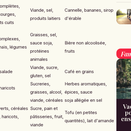
complètes,
Viande, sel,
Cannelle, bananes, sirop
ourges,
produits laitiers
d'érable
ts cuits
Graisses, sel,
complexes,
sauce soja,
Bière non alcoolisée,
maïs, légumes
protéines
fruits
Fam
animales
Viande, sucre,
salade
Café en grains
gluten, sel
Sucreries,
Herbes aromatiques,
aricots
graisses, alcool,
épices, sauce
viande, céréales
soja allégée en sel
Va
rts, céréales
Sucre, pain et
po
Tofu (en petites
 haricots,
pâtisseries, fruit,
ens
quantités), lait d'amande
viande