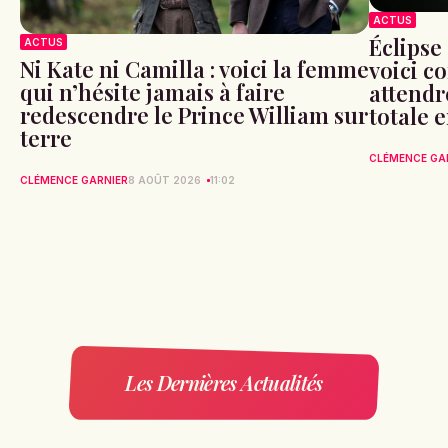
ACTUS
Éclipse 
ACTUS
Ni Kate ni Camilla : voici la femme
voici c
qui n’hésite jamais à faire
attendr
redescendre le Prince William sur
totale 
terre
CLÉMENCE GA
CLÉMENCE GARNIER
8 AOÛT 2026
11:02
Les Dernières Actualités