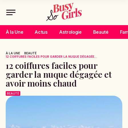
À la Une
Actus
Astrologie
Beauté
Fam
À LA UNE
BEAUTÉ
12 COIFFURES FACILES POUR GARDER LA NUQUE DÉGAGÉE...
12 coiffures faciles pour
garder la nuque dégagée et
avoir moins chaud
BEAUTÉ