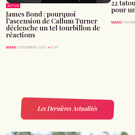
22 tato
ACTUS
pour un
James Bond : pourquoi
l’ascension de Callum Turner
MARIE
8 NOVE
déclenche un tel tourbillon de
réactions
MARIE
3 DÉCEMBRE 2025
06:00
Les Dernières Actualités