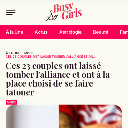
À la Une
Actus
Astrologie
Beauté
Fam
À LA UNE
MODE
CES 23 COUPLES ONT LAISSÉ TOMBER L'ALLIANCE ET ON...
Ces 23 couples ont laissé
tomber l'alliance et ont à la
place choisi de se faire
tatouer
MODE