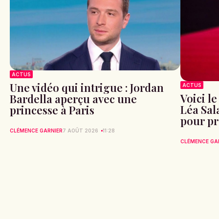
ACTUS
Une vidéo qui intrigue : Jordan
ACTUS
Voici l
Bardella aperçu avec une
Léa Sa
princesse à Paris
pour pr
CLÉMENCE GARNIER
7 AOÛT 2026
11:28
CLÉMENCE GA