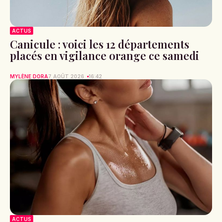
ACTUS
Canicule : voici les 12 départements
placés en vigilance orange ce samedi
MYLÈNE DORA
7 AOÛT 2026
16:42
ACTUS