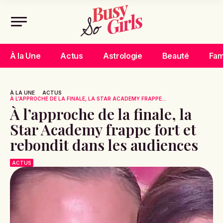
À la Une
Actus
Astrologie
Beauté
Fam
À LA UNE
ACTUS
À L’APPROCHE DE LA FINALE, LA STAR ACADEMY FRAPPE...
À l’approche de la finale, la
Star Academy frappe fort et
rebondit dans les audiences
ACTUS