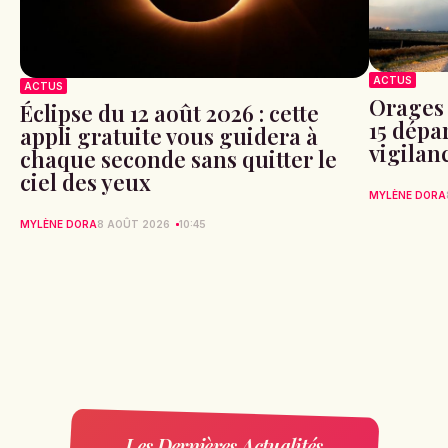
ACTUS
ACTUS
Orages 
Éclipse du 12 août 2026 : cette
15 dépa
appli gratuite vous guidera à
vigilan
chaque seconde sans quitter le
ciel des yeux
MYLÈNE DORA
MYLÈNE DORA
8 AOÛT 2026
10:45
Les Dernières Actualités