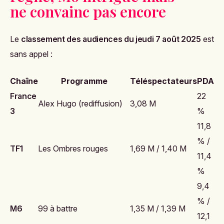
ne convainc pas encore
Le
classement des audiences du jeudi 7 août 2025
est
sans appel :
Chaîne
Programme
Téléspectateurs
PDA
France
22
Alex Hugo (rediffusion)
3,08 M
3
%
11,8
% /
TF1
Les Ombres rouges
1,69 M / 1,40 M
11,4
%
9,4
% /
M6
99 à battre
1,35 M / 1,39 M
12,1