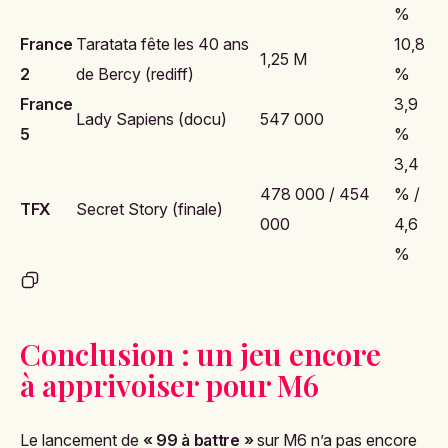
%
France
Taratata fête les 40 ans
10,8
1,25 M
2
de Bercy (rediff)
%
France
3,9
Lady Sapiens (docu)
547 000
5
%
3,4
478 000 / 454
% /
TFX
Secret Story (finale)
000
4,6
%
Conclusion : un jeu encore
à apprivoiser pour M6
Le lancement de
« 99 à battre »
sur M6 n’a pas encore