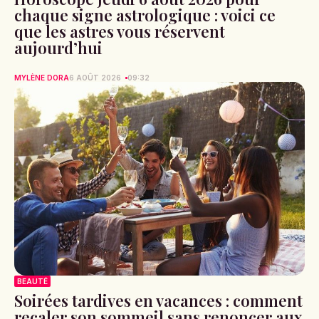
chaque signe astrologique : voici ce
que les astres vous réservent
aujourd’hui
MYLÈNE DORA
6 AOÛT 2026
09:32
BEAUTÉ
Soirées tardives en vacances : comment
recaler son sommeil sans renoncer aux