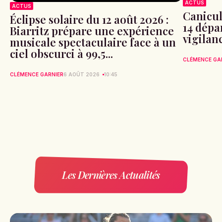
ACTUS
ACTUS
Canicule
Éclipse solaire du 12 août 2026 :
14 dépa
Biarritz prépare une expérience
vigilan
musicale spectaculaire face à un
ciel obscurci à 99,5...
CLÉMENCE GA
CLÉMENCE GARNIER
6 AOÛT 2026
10:45
Les Dernières Actualités