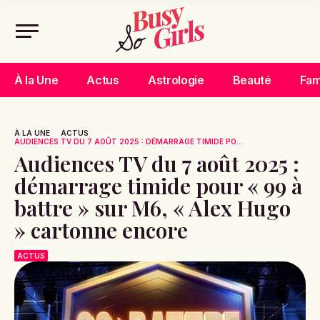
À la Une
Actus
Astrologie
Beauté
Fam
À LA UNE
ACTUS
AUDIENCES TV DU 7 AOÛT 2025 : DÉMARRAGE TIMIDE PO...
Audiences TV du 7 août 2025 :
démarrage timide pour « 99 à
battre » sur M6, « Alex Hugo
» cartonne encore
ACTUS