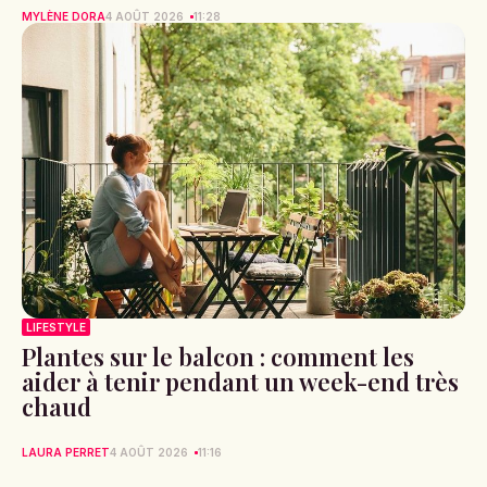
MYLÈNE DORA
4 AOÛT 2026
11:28
LIFESTYLE
Plantes sur le balcon : comment les
aider à tenir pendant un week-end très
chaud
LAURA PERRET
4 AOÛT 2026
11:16