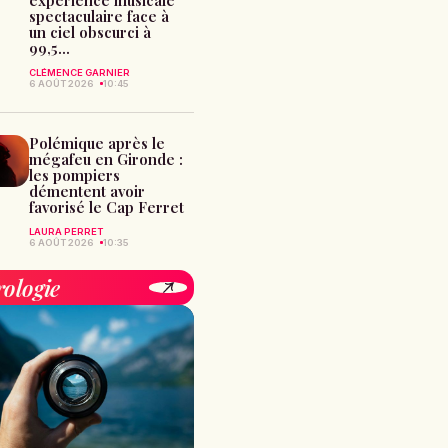
spectaculaire face à
un ciel obscurci à
99,5...
CLÉMENCE GARNIER
6 AOÛT 2026
10:45
Polémique après le
mégafeu en Gironde :
les pompiers
démentent avoir
favorisé le Cap Ferret
LAURA PERRET
6 AOÛT 2026
10:35
rologie