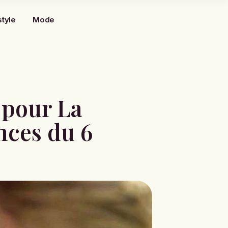
style
Mode
n pour La
ences du 6