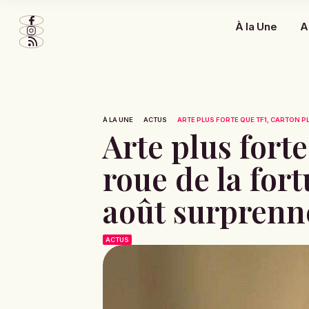
À la Une
A
À LA UNE
ACTUS
ARTE PLUS FORTE QUE TF1, CARTON PL
Arte plus fort
roue de la for
août surprenn
ACTUS