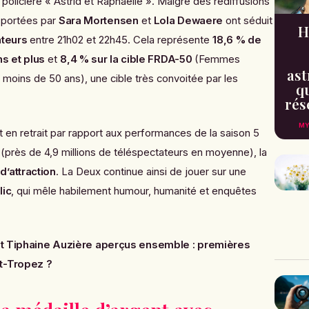
 policière « Astrid et Raphaëlle ». Malgré des rediffusions
s portées par
Sara Mortensen
et
Lola Dewaere
ont séduit
H
ateurs
entre 21h02 et 22h45. Cela représente
18,6 % de
ns et plus
et
8,4 % sur la cible FRDA-50
(Femmes
ast
moins de 50 ans), une cible très convoitée par les
qu
rés
MY
 en retrait par rapport aux performances de la saison 5
 (près de 4,9 millions de téléspectateurs en moyenne), la
d’attraction
. La Deux continue ainsi de jouer sur une
lic
, qui mêle habilement humour, humanité et enquêtes
et Tiphaine Auzière aperçus ensemble : premières
t-Tropez ?