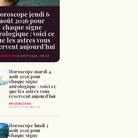
oroscope jeudi 6
août 2026 pour
chaque signe
rologique : voici ce
e les astres vous
ervent aujourd’hui
LÈNE DORA
6 AOÛT 2026
09:32
Horoscope mardi 4
août 2026 pour
chaque signe
astrologique : voici ce
que les astres vous
réservent aujourd’hui
MYLÈNE DORA
4 AOÛT 2026
08:18
Horoscope lundi 3
août 2026 pour
chaque signe