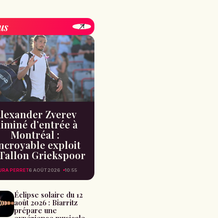
us
lexander Zverev
liminé d’entrée à
Montréal :
incroyable exploit
Tallon Griekspoor
URA PERRET
6 AOÛT 2026
10:55
Éclipse solaire du 12
août 2026 : Biarritz
prépare une
expérience musicale