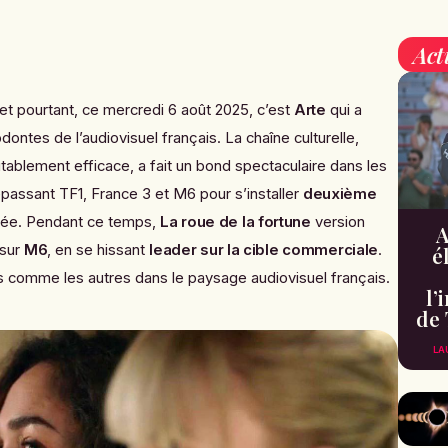
Act
 et pourtant, ce mercredi 6 août 2025, c’est
Arte
qui a
ontes de l’audiovisuel français. La chaîne culturelle,
ablement efficace, a fait un bond spectaculaire dans les
passant TF1, France 3 et M6 pour s’installer
deuxième
irée. Pendant ce temps,
La roue de la fortune
version
A
 sur
M6
, en se hissant
leader sur la cible commerciale
.
é
 comme les autres dans le paysage audiovisuel français.
l’
de 
LA