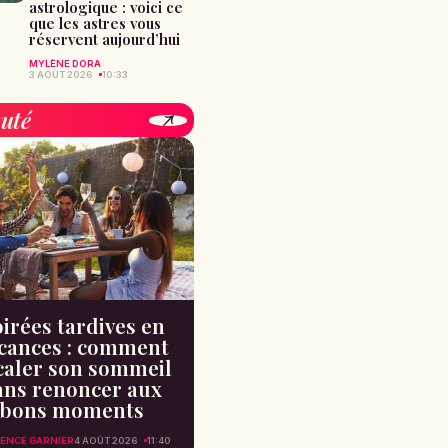
astrologique : voici ce
que les astres vous
réservent aujourd’hui
MYLÈNE DORA
3 AOÛT 2026
10:33
uté
irées tardives en
cances : comment
caler son sommeil
ans renoncer aux
bons moments
ENCE GARNIER
4 AOÛT 2026
11:40