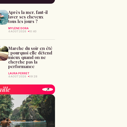
Après la mer, faut-il
laver ses cheveux
tous les jours ?
MYLÈNE DORA
4 AOÛT 2026
10:40
Marche du soir en été
: pourquoi elle détend
mieux quand on ne
cherche pas la
performance
LAURA PERRET
4 AOÛT 2026
09:28
ille