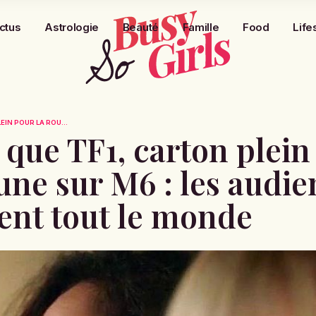
ctus
Astrologie
Beauté
Famille
Food
Life
EIN POUR LA ROU...
e que TF1, carton plei
tune sur M6 : les audi
ent tout le monde