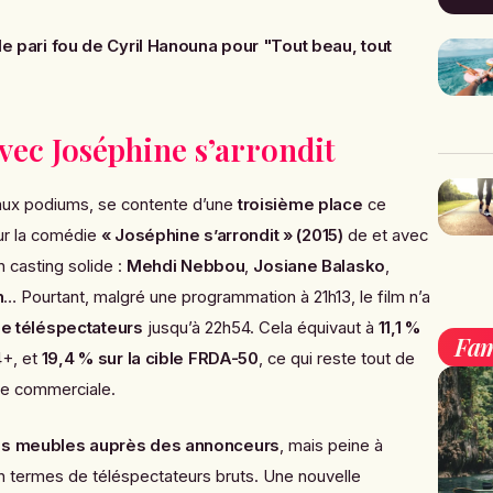
 le pari fou de Cyril Hanouna pour "Tout beau, tout
avec Joséphine s’arrondit
 aux podiums, se contente d’une
troisième place
ce
sur la comédie
« Joséphine s’arrondit » (2015)
de et avec
n casting solide :
Mehdi Nebbou
,
Josiane Balasko
,
n
… Pourtant, malgré une programmation à 21h13, le film n’a
 de téléspectateurs
jusqu’à 22h54. Cela équivaut à
11,1 %
Fam
4+, et
19,4 % sur la cible FRDA-50
, ce qui reste tout de
e commerciale.
es meubles auprès des annonceurs
, mais peine à
 en termes de téléspectateurs bruts. Une nouvelle