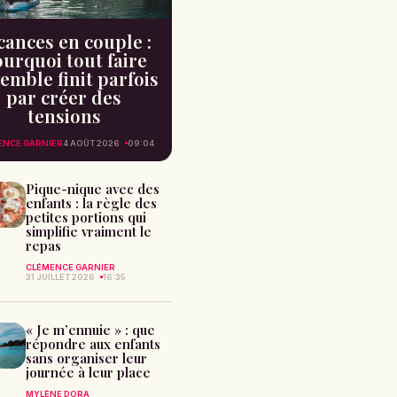
cances en couple :
urquoi tout faire
emble finit parfois
par créer des
tensions
ENCE GARNIER
4 AOÛT 2026
09:04
Pique-nique avec des
enfants : la règle des
petites portions qui
simplifie vraiment le
repas
CLÉMENCE GARNIER
31 JUILLET 2026
16:35
« Je m’ennuie » : que
répondre aux enfants
sans organiser leur
journée à leur place
MYLÈNE DORA