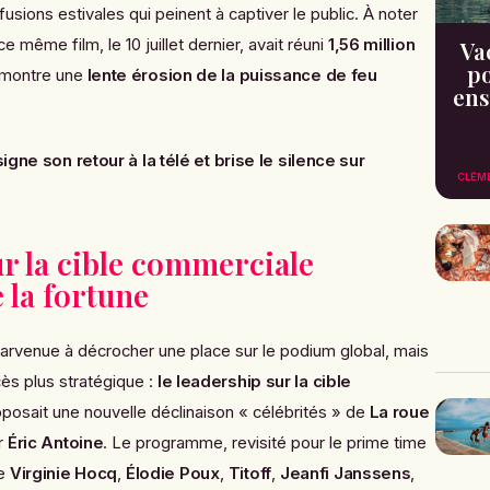
sions estivales qui peinent à captiver le public. À noter
e même film, le 10 juillet dernier, avait réuni
1,56 million
Va
po
i montre une
lente érosion de la puissance de feu
ens
igne son retour à la télé et brise le silence sur
CLÉM
r la cible commerciale
 la fortune
arvenue à décrocher une place sur le podium global, mais
cès plus stratégique :
le leadership sur la cible
oposait une nouvelle déclinaison « célébrités » de
La roue
r
Éric Antoine
. Le programme, revisité pour le prime time
me
Virginie Hocq
,
Élodie Poux
,
Titoff
,
Jeanfi Janssens
,