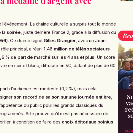
a médaille d’argent avec
 l’événement. La chaîne culturelle a surpris tout le monde
la soirée
, juste derrière France 2, grâce à la diffusion du
Bea
956)
. Ce drame signé
Gilles Grangier
, avec un
Jean
rôle principal, a réuni
1,46 million de téléspectateurs
,6 % de part de marché sur les 4 ans et plus
. Un score
re en noir et blanc, diffusée en VO, datant de plus de 60
 part d’audience est modeste (0,2 %), mais cela
So
 signer
son record de saison sur une journée entière
,
va
l’appétence du public pour les grands classiques du
re
programmés. Arte prouve qu’il n’est pas nécessaire de
s
riller, à condition de faire des
choix éditoriaux pointus
CLÉM