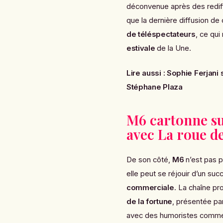
déconvenue après des rediffu
que la dernière diffusion de c
de téléspectateurs
, ce qu
estivale
de la Une.
Lire aussi :
Sophie Ferjani s
Stéphane Plaza
M6 cartonne su
avec La roue de
De son côté,
M6
n’est pas p
elle peut se réjouir d’un suc
commerciale
. La chaîne pr
de la fortune
, présentée pa
avec des humoristes com