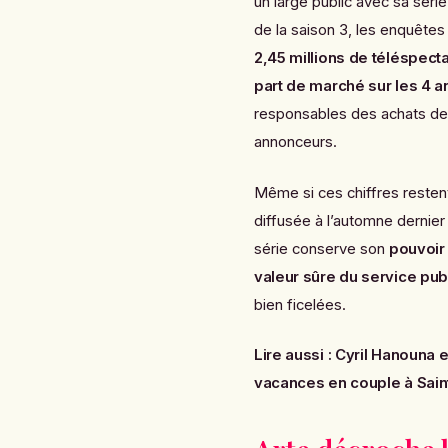
un large public avec sa série
de la saison 3, les enquête
2,45 millions de téléspect
part de marché sur les 4 a
responsables des achats de 
annonceurs.
Même si ces chiffres restent
diffusée à l’automne dernier
série conserve son
pouvoir 
valeur sûre du service pub
bien ficelées.
Lire aussi :
Cyril Hanouna 
vacances en couple à Sain