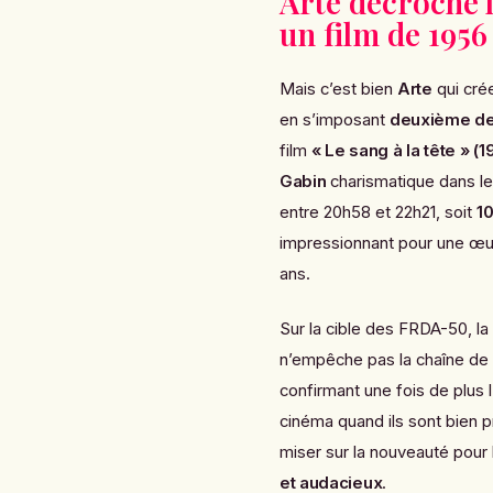
Arte décroche l
un film de 1956
Mais c’est bien
Arte
qui crée
en s’imposant
deuxième de 
film
« Le sang à la tête » (1
Gabin
charismatique dans le 
entre 20h58 et 22h21, soit
10
impressionnant pour une œuv
ans.
Sur la cible des FRDA-50, la
n’empêche pas la chaîne de
confirmant une fois de plus 
cinéma quand ils sont bien 
miser sur la nouveauté pour b
et audacieux
.