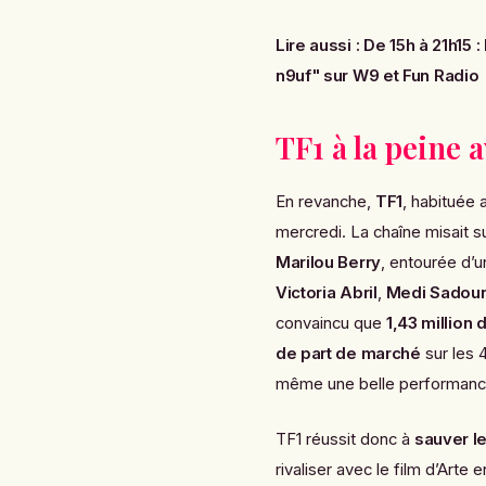
Lire aussi
:
De 15h à 21h15 :
n9uf" sur W9 et Fun Radio
TF1 à la peine 
En revanche,
TF1
, habituée
mercredi. La chaîne misait 
Marilou Berry
, entourée d’u
Victoria Abril
,
Medi Sadou
convaincu que
1,43 million
de part de marché
sur les 
même une belle performanc
TF1 réussit donc à
sauver l
rivaliser avec le film d’Arte