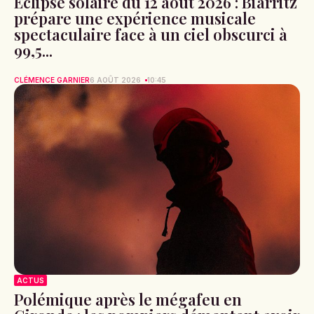
Éclipse solaire du 12 août 2026 : Biarritz
prépare une expérience musicale
spectaculaire face à un ciel obscurci à
99,5...
CLÉMENCE GARNIER
6 AOÛT 2026
10:45
ACTUS
Polémique après le mégafeu en