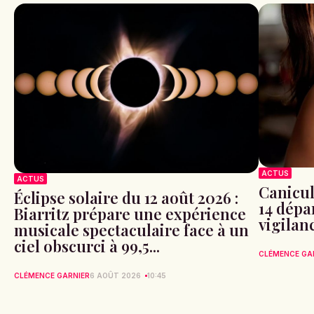
ACTUS
ACTUS
Canicule
Éclipse solaire du 12 août 2026 :
14 dépa
Biarritz prépare une expérience
vigilan
musicale spectaculaire face à un
ciel obscurci à 99,5...
CLÉMENCE GA
CLÉMENCE GARNIER
6 AOÛT 2026
10:45