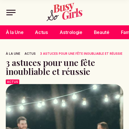
À la Une
Actus
Astrologie
Beauté
Fam
À LA UNE
ACTUS
3 ASTUCES POUR UNE FÊTE INOUBLIABLE ET RÉUSSIE
3 astuces pour une fête
inoubliable et réussie
ACTUS