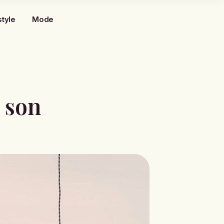
style
Mode
 son