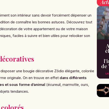
Act
oliment son intérieur sans devoir forcément dépenser un
ndition de connaître les bonnes astuces. Découvrez tout
 décoration de votre appartement ou de votre maison
ques, faciles à suivre et bien utiles pour relooker son
A
é
décoratives
l’
de 
e disposer
une bougie décorative Zôdio
élégante, colorée
LA
me originale. On en trouve en effet
dans différents
es et sous forme d’animal
(écureuil, marmotte, ours,
objets tendances.
 colorés