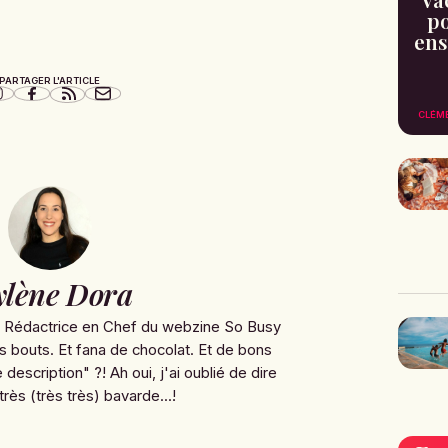
po
ens
PARTAGER L'ARTICLE
CLÉM
lène Dora
e Rédactrice en Chef du webzine So Busy
s bouts. Et fana de chocolat. Et de bons
 description" ?! Ah oui, j'ai oublié de dire
très (très très) bavarde...!