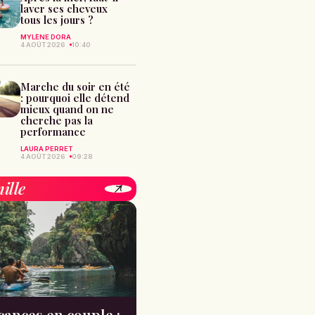
laver ses cheveux
tous les jours ?
MYLÈNE DORA
4 AOÛT 2026
10:40
Marche du soir en été
: pourquoi elle détend
mieux quand on ne
cherche pas la
performance
LAURA PERRET
4 AOÛT 2026
09:28
ille
cances en couple :