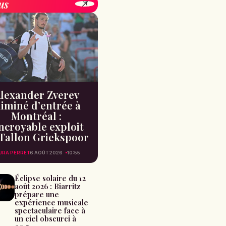
us
lexander Zverev
liminé d’entrée à
Montréal :
incroyable exploit
Tallon Griekspoor
URA PERRET
6 AOÛT 2026
10:55
Éclipse solaire du 12
août 2026 : Biarritz
prépare une
expérience musicale
spectaculaire face à
un ciel obscurci à