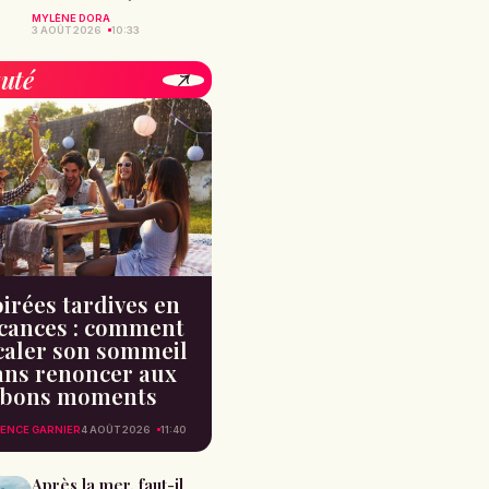
MYLÈNE DORA
3 AOÛT 2026
10:33
uté
irées tardives en
cances : comment
caler son sommeil
ans renoncer aux
bons moments
ENCE GARNIER
4 AOÛT 2026
11:40
Après la mer, faut-il