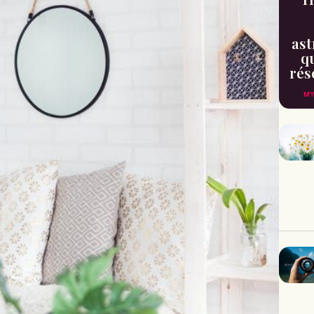
ast
qu
rés
MY