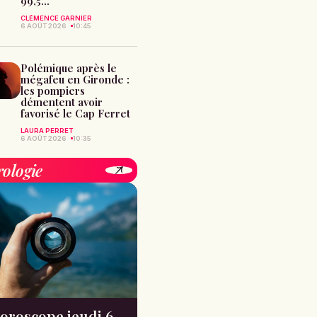
99,5...
CLÉMENCE GARNIER
6 AOÛT 2026
10:45
Polémique après le
mégafeu en Gironde :
les pompiers
démentent avoir
favorisé le Cap Ferret
LAURA PERRET
6 AOÛT 2026
10:35
rologie
oroscope jeudi 6