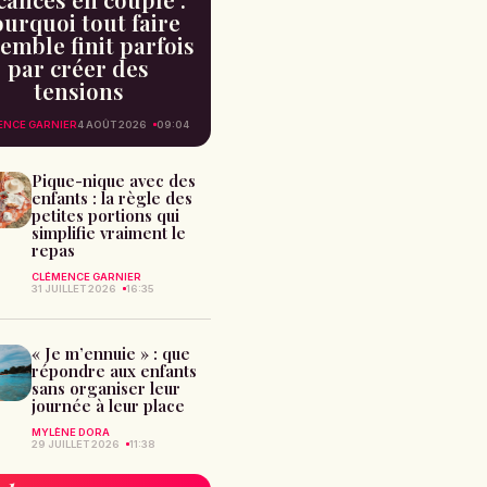
urquoi tout faire
emble finit parfois
par créer des
tensions
ENCE GARNIER
4 AOÛT 2026
09:04
Pique-nique avec des
enfants : la règle des
petites portions qui
simplifie vraiment le
repas
CLÉMENCE GARNIER
31 JUILLET 2026
16:35
« Je m’ennuie » : que
répondre aux enfants
sans organiser leur
journée à leur place
MYLÈNE DORA
29 JUILLET 2026
11:38