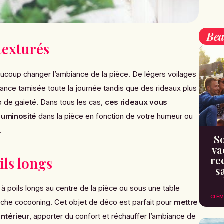
Bea
texturés
aucoup changer l’ambiance de la pièce. De légers voilages
nce tamisée toute la journée tandis que des rideaux plus
 de gaieté. Dans tous les cas,
ces rideaux vous
luminosité
dans la pièce en fonction de votre humeur ou
.
So
va
re
ils longs
s
 à poils longs au centre de la pièce ou sous une table
CLÉM
che cocooning. Cet objet de déco est parfait pour
mettre
ntérieur
, apporter du confort et réchauffer l’ambiance de