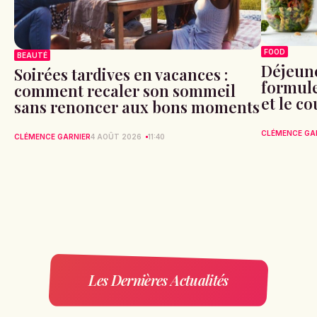
FOOD
BEAUTÉ
Déjeune
Soirées tardives en vacances :
formule 
comment recaler son sommeil
et le c
sans renoncer aux bons moments
CLÉMENCE GA
CLÉMENCE GARNIER
4 AOÛT 2026
11:40
Les Dernières Actualités