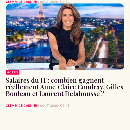
CLÉMENCE GARNIER
4 AOÛT 2026
09:52
ACTUS
Salaires du JT : combien gagnent
réellement Anne‑Claire Coudray, Gilles
Bouleau et Laurent Delahousse ?
CLÉMENCE GARNIER
4 AOÛT 2026
09:43