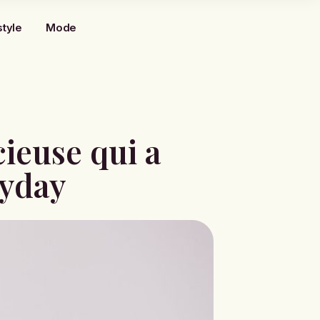
style
Mode
cieuse qui a
lyday