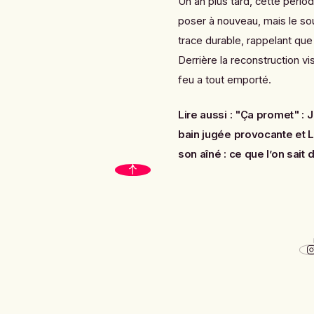
Un an plus tard, cette périod
poser à nouveau, mais le souv
trace durable, rappelant qu
Derrière la reconstruction vis
feu a tout emporté.
Lire aussi :
"Ça promet" : J
bain jugée provocante
et
L
son aîné : ce que l’on sait