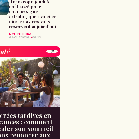
Horoscope jeudi 6
août 2026 pour
chaque signe
astrologique : voici ce
que les astres vous
réservent aujourd’hui
MYLÈNE DORA
6 AOÛT 2026
09:32
uté
irées tardives en
cances : comment
caler son sommeil
ans renoncer aux