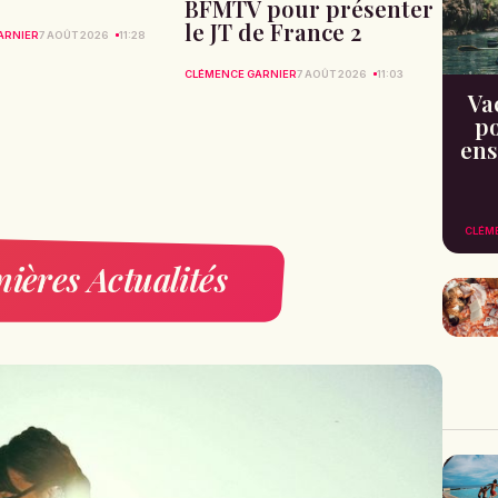
BFMTV pour présenter
le JT de France 2
ARNIER
7 AOÛT 2026
11:28
CLÉMENCE GARNIER
7 AOÛT 2026
11:03
Va
po
ens
CLÉM
ières Actualités