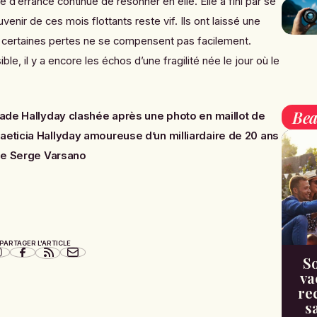
e d’errance continue de résonner en elle. Elle a fini par se
enir de ces mois flottants reste vif. Ils ont laissé une
e certaines pertes ne se compensent pas facilement.
ible, il y a encore les échos d’une fragilité née le jour où le
Bea
ade Hallyday clashée après une photo en maillot de
aeticia Hallyday amoureuse d’un milliardaire de 20 ans
 de Serge Varsano
PARTAGER L'ARTICLE
So
va
re
s