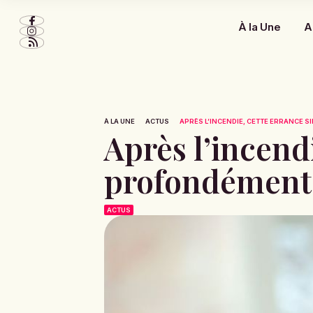
À la Une
A
À LA UNE
ACTUS
APRÈS L’INCENDIE, CETTE ERRANCE SIL
Après l’incendi
profondément f
ACTUS