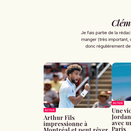
Clém
Je fais partie de la rédac
manger (très important, 
donc régulièrement de
ACTUS
Une vid
ACTUS
Jordan
Arthur Fils
avec u
impressionne à
Paris
Montréal et peut rêver