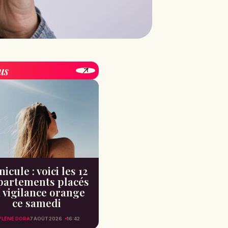
us
icule : voici les 12
partements placés
 vigilance orange
ce samedi
YLÈNE DORA
7 AOÛT 2026
16:42