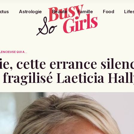
ctus
Astrologie
Beauté
Famille
Food
Life
ENCIEUSE QUI A...
e, cette errance silen
ragilisé Laeticia Hal