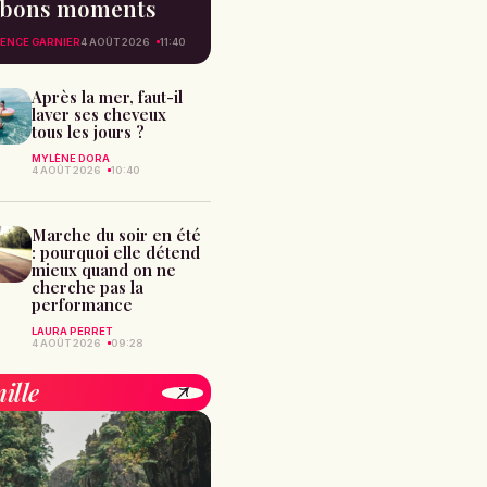
bons moments
ENCE GARNIER
4 AOÛT 2026
11:40
Après la mer, faut-il
laver ses cheveux
tous les jours ?
MYLÈNE DORA
4 AOÛT 2026
10:40
Marche du soir en été
: pourquoi elle détend
mieux quand on ne
cherche pas la
performance
LAURA PERRET
4 AOÛT 2026
09:28
ille