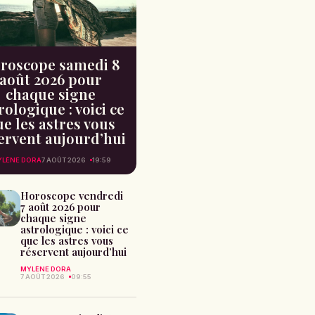
roscope samedi 8
août 2026 pour
chaque signe
rologique : voici ce
e les astres vous
ervent aujourd’hui
LÈNE DORA
7 AOÛT 2026
19:59
Horoscope vendredi
7 août 2026 pour
chaque signe
astrologique : voici ce
que les astres vous
réservent aujourd’hui
MYLÈNE DORA
7 AOÛT 2026
09:55