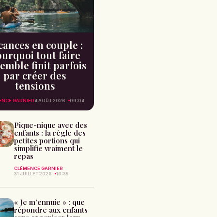
cances en couple :
urquoi tout faire
emble finit parfois
par créer des
tensions
ENCE GARNIER
4 AOÛT 2026
09:04
Pique-nique avec des
enfants : la règle des
petites portions qui
simplifie vraiment le
repas
CLÉMENCE GARNIER
31 JUILLET 2026
16:35
« Je m’ennuie » : que
répondre aux enfants