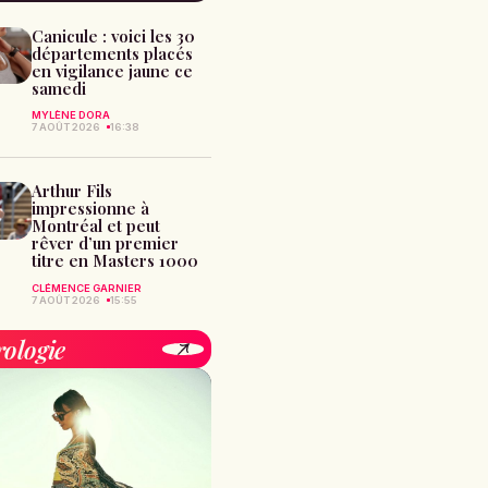
Canicule : voici les 30
départements placés
en vigilance jaune ce
samedi
MYLÈNE DORA
7 AOÛT 2026
16:38
Arthur Fils
impressionne à
Montréal et peut
rêver d’un premier
titre en Masters 1000
CLÉMENCE GARNIER
7 AOÛT 2026
15:55
rologie