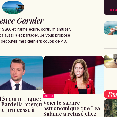
CLÉM
ence Garnier
' SBG, et j'aime écrire, sortir, m'amuser,
ça aussi !) et partager. Je vous propose
 découvrir mes derniers coups de <3.
Fam
ACTUS
éo qui intrigue :
Voici le salaire
 Bardella aperçu
astronomique que Léa
ne princesse à
Salamé a refusé chez