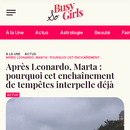
À la Une
Actus
Astrologie
Beauté
Fam
À LA UNE
ACTUS
APRÈS LEONARDO, MARTA : POURQUOI CET ENCHAÎNEMENT...
Après Leonardo, Marta :
pourquoi cet enchaînement
de tempêtes interpelle déjà
ACTUS