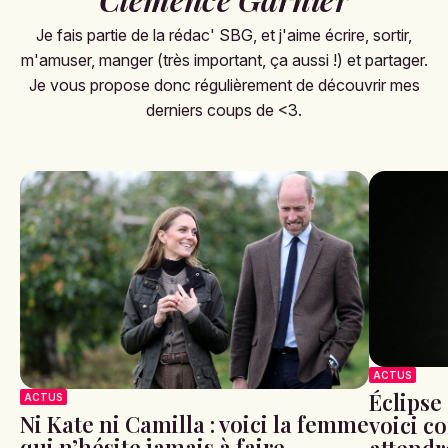
Je fais partie de la rédac' SBG, et j'aime écrire, sortir,
m'amuser, manger (très important, ça aussi !) et partager.
Je vous propose donc régulièrement de découvrir mes
derniers coups de <3.
ACTUS
Éclipse 
ACTUS
Ni Kate ni Camilla : voici la femme
voici c
qui n’hésite jamais à faire