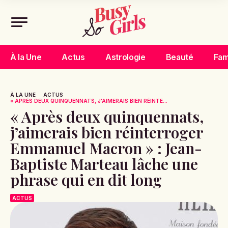
À la Une
Actus
Astrologie
Beauté
Fam
À LA UNE
ACTUS
« APRÈS DEUX QUINQUENNATS, J’AIMERAIS BIEN RÉINTE...
« Après deux quinquennats,
j’aimerais bien réinterroger
Emmanuel Macron » : Jean-
Baptiste Marteau lâche une
phrase qui en dit long
ACTUS