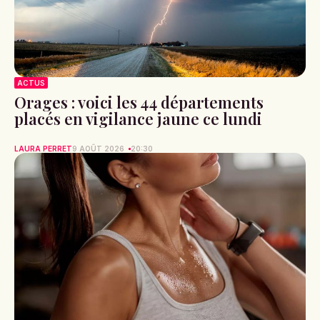
ACTUS
Orages : voici les 44 départements
placés en vigilance jaune ce lundi
LAURA PERRET
9 AOÛT 2026
20:30