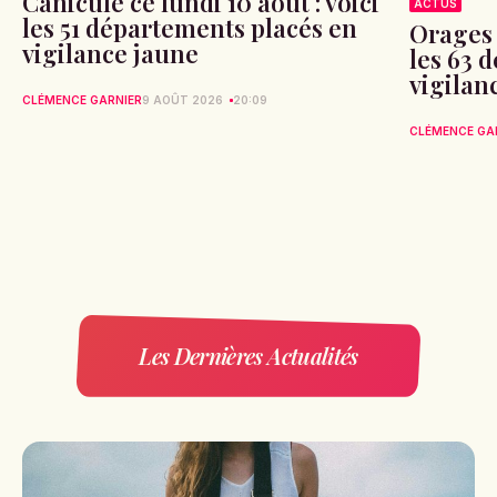
Canicule ce lundi 10 août : voici
ACTUS
les 51 départements placés en
Orages 
vigilance jaune
les 63 
vigilan
CLÉMENCE GARNIER
9 AOÛT 2026
20:09
CLÉMENCE GA
Les Dernières Actualités