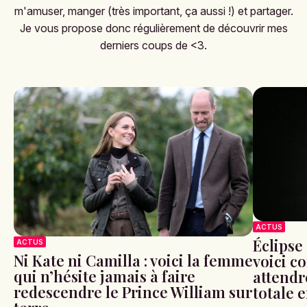
m'amuser, manger (très important, ça aussi !) et partager.
Je vous propose donc régulièrement de découvrir mes
derniers coups de <3.
ACTUS
Éclipse 
ACTUS
Ni Kate ni Camilla : voici la femme
voici c
qui n’hésite jamais à faire
attendr
redescendre le Prince William sur
totale 