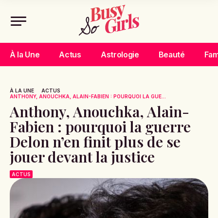
À la Une
Actus
Astrologie
Beauté
Fam
À LA UNE
ACTUS
ANTHONY, ANOUCHKA, ALAIN-FABIEN : POURQUOI LA GUE...
Anthony, Anouchka, Alain-
Fabien : pourquoi la guerre
Delon n’en finit plus de se
jouer devant la justice
ACTUS