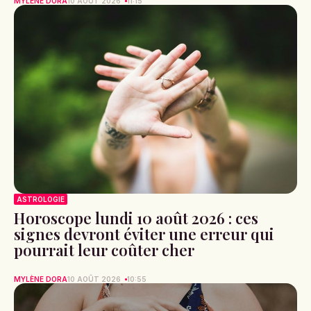
MYLÈNE DORA
10 AOÛT 2026
11:15
ASTROLOGIE
Horoscope lundi 10 août 2026 : ces
signes devront éviter une erreur qui
pourrait leur coûter cher
MYLÈNE DORA
10 AOÛT 2026
10:55