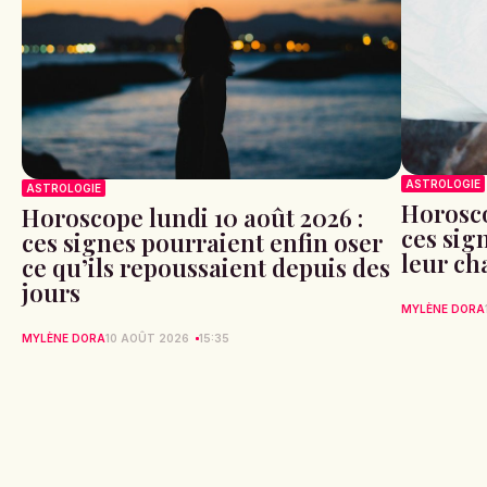
ASTROLOGIE
ASTROLOGIE
Horosco
Horoscope lundi 10 août 2026 :
ces sig
ces signes pourraient enfin oser
leur ch
ce qu’ils repoussaient depuis des
jours
MYLÈNE DORA
MYLÈNE DORA
10 AOÛT 2026
15:35