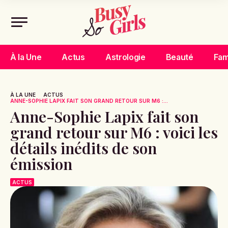
À la Une
Actus
Astrologie
Beauté
Fam
À LA UNE
ACTUS
ANNE-SOPHIE LAPIX FAIT SON GRAND RETOUR SUR M6 :...
Anne-Sophie Lapix fait son
grand retour sur M6 : voici les
détails inédits de son
émission
ACTUS