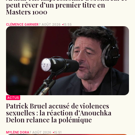
peut rêver d’un premier titre en
Masters 1000
CLÉMENCE GARNIER
7 AOÛT 2026
15:55
ACTUS
Patrick Bruel accusé de violences
sexuelles : la réaction d’Anouchka
Delon relance la polémique
MYLÈNE DORA
7 AOÛT 2026
15:51