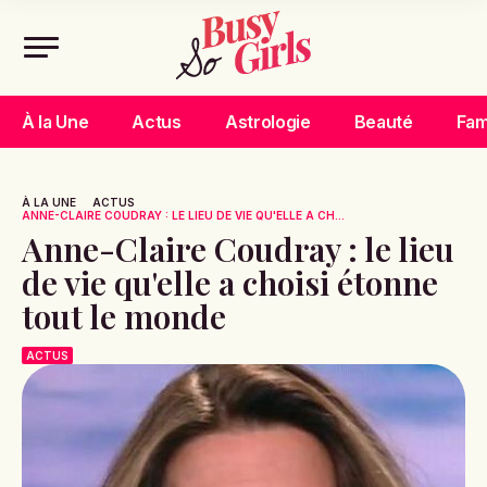
À la Une
Actus
Astrologie
Beauté
Fam
À LA UNE
ACTUS
ANNE-CLAIRE COUDRAY : LE LIEU DE VIE QU'ELLE A CH...
Anne-Claire Coudray : le lieu
de vie qu'elle a choisi étonne
tout le monde
ACTUS