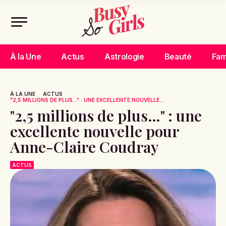
À la Une
Actus
Astrologie
Beauté
Fam
À LA UNE
ACTUS
"2,5 MILLIONS DE PLUS…" : UNE EXCELLENTE NOUVELLE...
"2,5 millions de plus…" : une
excellente nouvelle pour
Anne-Claire Coudray
ACTUS