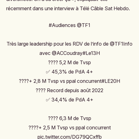
récemment dans une interview à
Télé Câble Sat Hebdo
.
#Audiences
@TF1
Très large leadership pour les RDV de l’info de
@TF1Info
avec
@ACCoudray
#Le13H
???? 5,2 M de Tvsp
✅ 45,3% de PdA 4+
????+ 2,8 M Tvsp vs ppal concurrent
#LE20H
???? Record depuis août 2022
✅ 34,4% de PdA 4+
???? 6,3 M de Tvsp
????+ 2,5 M Tvsp vs ppal concurrent
pic.twitter.com/DG79QCxffb