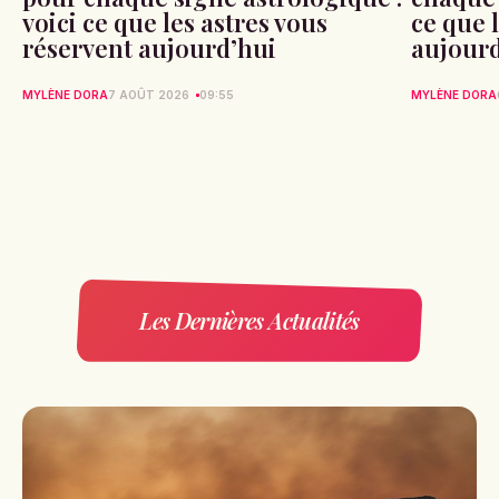
voici ce que les astres vous
ce que 
réservent aujourd’hui
aujour
MYLÈNE DORA
7 AOÛT 2026
09:55
MYLÈNE DORA
Les Dernières Actualités