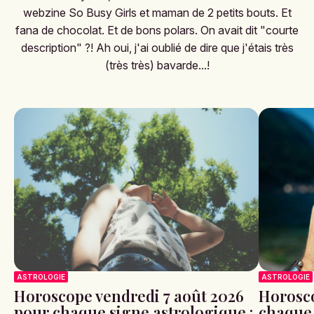
webzine So Busy Girls et maman de 2 petits bouts. Et
fana de chocolat. Et de bons polars. On avait dit "courte
description" ?! Ah oui, j'ai oublié de dire que j'étais très
(très très) bavarde...!
ASTROLOGIE
ASTROLOGIE
Horoscope vendredi 7 août 2026
Horosco
pour chaque signe astrologique :
chaque 