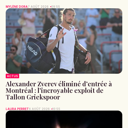
MYLÈNE DORA
7 AOÛT 2026
09:55
ACTUS
Alexander Zverev éliminé d’entrée à
Montréal : l’incroyable exploit de
Tallon Griekspoor
LAURA PERRET
6 AOÛT 2026
10:55