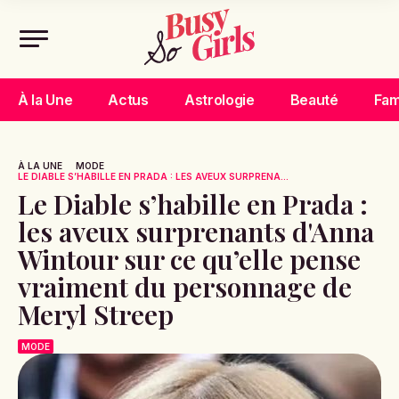
À la Une
Actus
Astrologie
Beauté
Fam
À LA UNE
MODE
LE DIABLE S’HABILLE EN PRADA : LES AVEUX SURPRENA...
Le Diable s’habille en Prada :
les aveux surprenants d'Anna
Wintour sur ce qu’elle pense
vraiment du personnage de
Meryl Streep
MODE