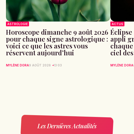
ASTROLOGIE
ACTUS
Horoscope dimanche 9 août 2026
Éclipse 
pour chaque signe astrologique :
appli g
voici ce que les astres vous
chaque 
réservent aujourd’hui
ciel de
MYLÈNE DORA
9 AOÛT 2026
13:03
MYLÈNE DORA
Les Dernières Actualités