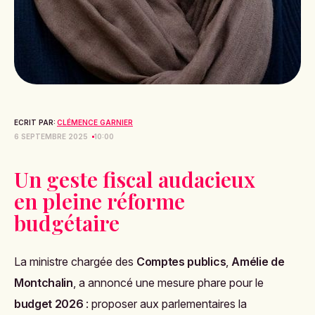
ECRIT PAR:
CLÉMENCE GARNIER
6 SEPTEMBRE 2025
10:00
Un geste fiscal audacieux
en pleine réforme
budgétaire
La ministre chargée des
Comptes publics
,
Amélie de
Montchalin
, a annoncé une mesure phare pour le
budget 2026
: proposer aux parlementaires la