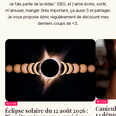
Je fais partie de la rédac' SBG, et j'aime écrire, sortir,
m'amuser, manger (très important, ça aussi !) et partager.
Je vous propose donc régulièrement de découvrir mes
derniers coups de <3.
ACTUS
ACTUS
Canicule
Éclipse solaire du 12 août 2026 :
14 dépa