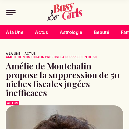
À la Une
Actus
Astrologie
Beauté
Fam
À LA UNE
ACTUS
AMÉLIE DE MONTCHALIN PROPOSE LA SUPPRESSION DE 50...
Amélie de Montchalin
propose la suppression de 50
niches fiscales jugées
inefficaces
ACTUS