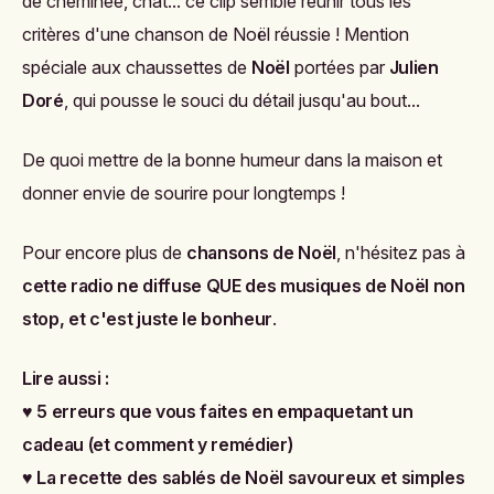
de cheminée, chat... ce clip semble réunir tous les
critères d'une chanson de Noël réussie ! Mention
spéciale aux chaussettes de
Noël
portées par
Julien
Doré
, qui pousse le souci du détail jusqu'au bout...
De quoi mettre de la bonne humeur dans la maison et
donner envie de sourire pour longtemps !
Pour encore plus de
chansons de Noël
, n'hésitez pas à
c
ette radio ne diffuse QUE des musiques de Noël non
stop, et c'est juste le bonheur
.
Lire aussi :
♥
5 erreurs que vous faites en empaquetant un
cadeau (et comment y remédier)
♥
La recette des sablés de Noël savoureux et simples