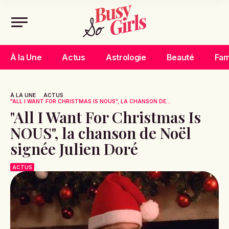
À la Une
Actus
Astrologie
Beauté
Fam
À LA UNE
ACTUS
"ALL I WANT FOR CHRISTMAS IS NOUS", LA CHANSON DE...
"All I Want For Christmas Is
NOUS", la chanson de Noël
signée Julien Doré
ACTUS