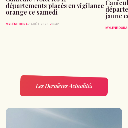
Canicule
départements placés en vigilance
départe
orange ce samedi
jaune c
MYLÈNE DORA
7 AOÛT 2026
16:42
MYLÈNE DORA
Les Dernières Actualités