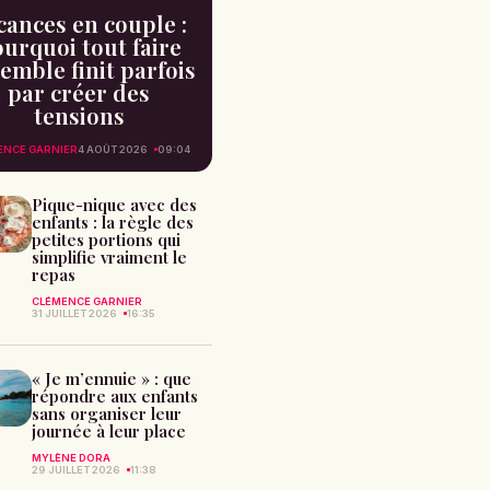
cances en couple :
urquoi tout faire
emble finit parfois
par créer des
tensions
ENCE GARNIER
4 AOÛT 2026
09:04
Pique-nique avec des
enfants : la règle des
petites portions qui
simplifie vraiment le
repas
CLÉMENCE GARNIER
31 JUILLET 2026
16:35
« Je m’ennuie » : que
répondre aux enfants
sans organiser leur
journée à leur place
MYLÈNE DORA
29 JUILLET 2026
11:38