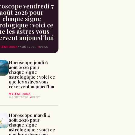
oscope vendredi 7
août 2026 pour
chaque signe
rologique : voici ce
e les astres vous
ervent aujourd’hui
LÈNE DORA
7 AOÛT 2026
09:55
Horoscope jeudi 6
août 2026 pour
chaque signe
astrologique : voici ce
que les astres vous
réservent aujourd’hui
MYLÈNE DORA
6 AOÛT 2026
09:32
Horoscope mardi 4
août 2026 pour
chaque signe
astrologique : voici ce
que les astres vous