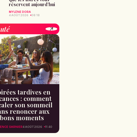
réservent aujourd’hui
MYLÈNE DORA
4 AOÛT 2026
08:18
uté
irées tardives en
cances : comment
caler son sommeil
ans renoncer aux
bons moments
ENCE GARNIER
4 AOÛT 2026
11:40