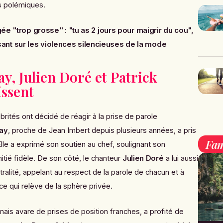
s polémiques.
gée "trop grosse" : "tu as 2 jours pour maigrir du cou",
nt sur les violences silencieuses de la mode
ay, Julien Doré et Patrick
issent
ébrités ont décidé de réagir à la prise de parole
day
, proche de Jean Imbert depuis plusieurs années, a pris
Fam
Elle a exprimé son soutien au chef, soulignant son
tié fidèle. De son côté, le chanteur
Julien Doré
a lui aussi
tralité, appelant au respect de la parole de chacun et à
ce qui relève de la sphère privée.
amais avare de prises de position franches, a profité de