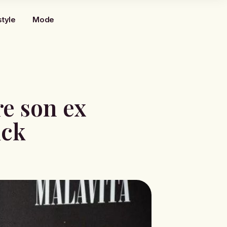
style
Mode
e son ex
ick