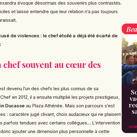
 Alexandra évoque désormais des souvenirs plus contrastés.
ciles et laisse entendre que leur relation n’a pas toujours
araissait.
Bea
usé de violences : le chef étoilé a déjà été écarté de
x
n chef souvent au cœur des
st devenu l’un des chefs les plus connus de sa
So
va
 Chef
en 2012, il a ensuite multiplié les projets prestigieux,
re
ain Ducasse
au Plaza Athénée. Mais son parcours s’est
s
s : caractère jugé clivant, choix audacieux qui ne plaisent
ns parfois tendues avec certains collègues… L’intervention
CLÉM
 donc ajouter une dimension plus personnelle à cette