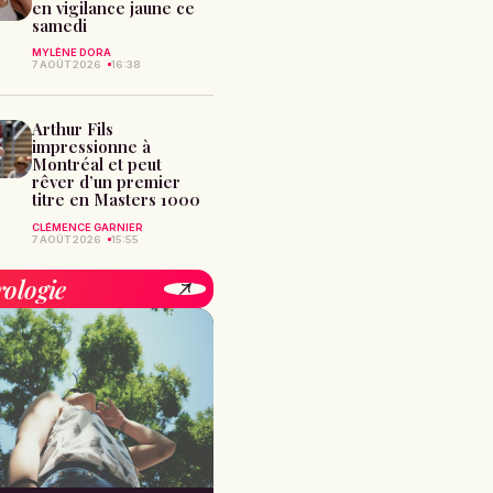
en vigilance jaune ce
samedi
MYLÈNE DORA
7 AOÛT 2026
16:38
Arthur Fils
impressionne à
Montréal et peut
rêver d’un premier
titre en Masters 1000
CLÉMENCE GARNIER
7 AOÛT 2026
15:55
rologie