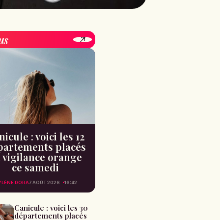
us
icule : voici les 12
partements placés
 vigilance orange
ce samedi
YLÈNE DORA
7 AOÛT 2026
16:42
Canicule : voici les 30
départements placés