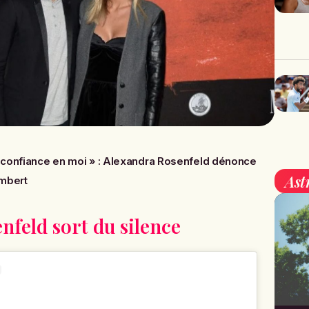
u confiance en moi » : Alexandra Rosenfeld dénonce
Ast
Imbert
nfeld sort du silence