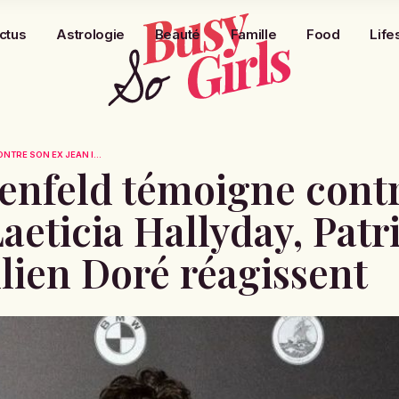
ctus
Astrologie
Beauté
Famille
Food
Life
TRE SON EX JEAN I...
enfeld témoigne contr
Laeticia Hallyday, Patr
ulien Doré réagissent