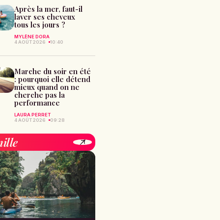
Après la mer, faut-il
laver ses cheveux
tous les jours ?
MYLÈNE DORA
4 AOÛT 2026
10:40
Marche du soir en été
: pourquoi elle détend
mieux quand on ne
cherche pas la
performance
LAURA PERRET
4 AOÛT 2026
09:28
ille