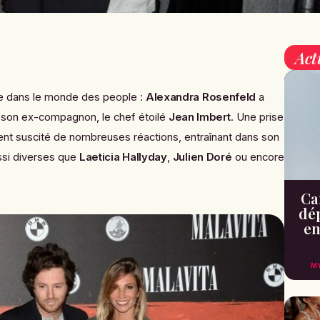
Act
ise dans le monde des people :
Alexandra Rosenfeld
a
 son ex-compagnon, le chef étoilé
Jean Imbert
. Une prise
nt suscité de nombreuses réactions, entraînant dans son
ssi diverses que
Laeticia Hallyday
,
Julien Doré
ou encore
Can
dé
en
M