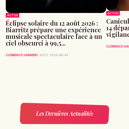
ACTUS
ACTUS
Canicule
Éclipse solaire du 12 août 2026 :
14 dépa
Biarritz prépare une expérience
vigilan
musicale spectaculaire face à un
ciel obscurci à 99,5...
CLÉMENCE GA
CLÉMENCE GARNIER
6 AOÛT 2026
10:45
Les Dernières Actualités