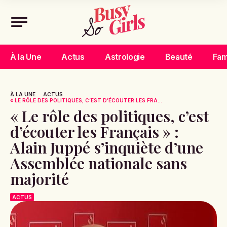
À la Une
Actus
Astrologie
Beauté
Fam
À LA UNE
ACTUS
« LE RÔLE DES POLITIQUES, C’EST D’ÉCOUTER LES FRA...
« Le rôle des politiques, c’est
d’écouter les Français » :
Alain Juppé s’inquiète d’une
Assemblée nationale sans
majorité
ACTUS