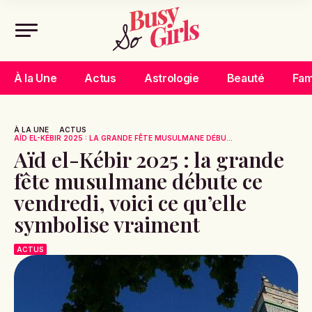
À la Une
Actus
Astrologie
Beauté
Fam
À LA UNE
ACTUS
AÏD EL-KÉBIR 2025 : LA GRANDE FÊTE MUSULMANE DÉBU...
Aïd el-Kébir 2025 : la grande
fête musulmane débute ce
vendredi, voici ce qu’elle
symbolise vraiment
ACTUS