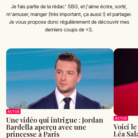
Je fais partie de la rédac' SBG, et j'aime écrire, sortir,
m'amuser, manger (très important, ça aussi !) et partager.
Je vous propose donc régulièrement de découvrir mes
derniers coups de <3.
ACTUS
Une vidéo qui intrigue : Jordan
ACTUS
Voici l
Bardella aperçu avec une
Léa Sa
princesse à Paris