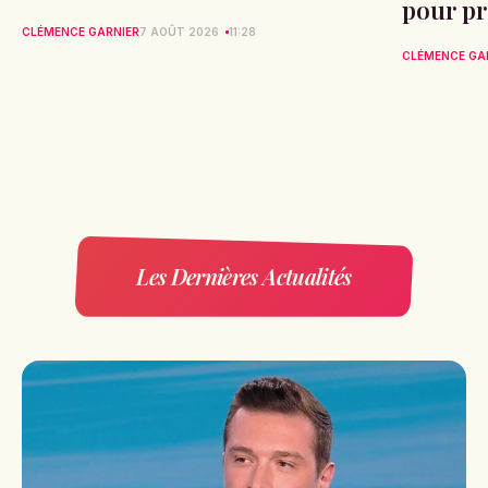
pour pr
CLÉMENCE GARNIER
7 AOÛT 2026
11:28
CLÉMENCE GA
Les Dernières Actualités