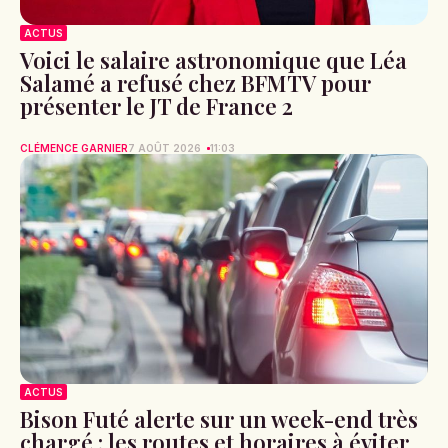
ACTUS
Voici le salaire astronomique que Léa
Salamé a refusé chez BFMTV pour
présenter le JT de France 2
CLÉMENCE GARNIER
7 AOÛT 2026
11:03
ACTUS
Bison Futé alerte sur un week-end très
chargé : les routes et horaires à éviter