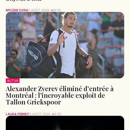
MYLÈNE DORA
7 AOÛT 2026
09:55
ACTUS
Alexander Zverev éliminé d’entrée à
Montréal : l’incroyable exploit de
Tallon Griekspoor
LAURA PERRET
6 AOÛT 2026
10:55