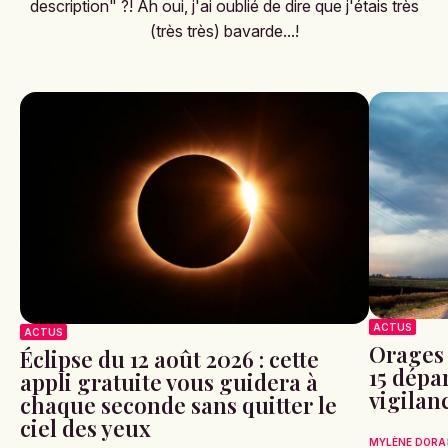
description" ?! Ah oui, j'ai oublié de dire que j'étais très
(très très) bavarde...!
ACTUS
ACTUS
Orages 
Éclipse du 12 août 2026 : cette
15 dépa
appli gratuite vous guidera à
vigilan
chaque seconde sans quitter le
ciel des yeux
MYLÈNE DORA